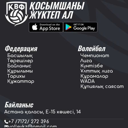
ҚОСЫМШАНЫ
ЖҮКТЕП АЛ
Федерация
Волейбол
Басшылық
Чемпионат
Төрешілер
Лига
Байланыс
Күнтізбе
Құрылымы
Ұлттық лига
Тарихы
Құрамалар
Құжаттар
WADA
Құпиялық саясат
Байланыс
Астана қаласы, E-15 көшесі, 14
+7 /7172/ 272 396
volleykz@gmail.com