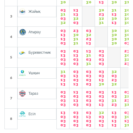
3:0
3:0
1:3
3:0
3:1
0:3
1:3
3:0
3:1
3:0
Жайық
3:1
1:3
2:3
1:3
3:0
3
0:3
3:2
3:2
3:0
3:0
3:2
0:3
3:1
1:3
3:0
0:3
2:3
0:3
3:0
3:0
Атырау
1:3
3:0
3:2
3:0
3:0
4
1:3
3:1
2:3
3:0
3:1
0:3
3:1
1:3
3:0
0:3
0:3
0:3
1:3
0:3
2:3
Буревестник
1:3
1:3
3:1
0:3
3:0
5
0:3
0:3
0:3
0:3
3:2
0:3
0:3
3:1
0:3
2:3
3:1
0:3
0:3
0:3
3:2
Ұшқын
0:3
1:3
0:3
0:3
0:3
6
1:3
0:3
0:3
1:3
2:3
1:3
1:3
0:3
3:0
3:2
0:3
1:3
0:3
0:3
1:3
0:3
Тараз
0:3
0:3
0:3
0:3
0:3
3:2
7
0:3
1:3
0:3
0:3
3:1
2:3
0:3
0:3
0:3
1:3
2:3
3:1
1:3
0:3
0:3
3:2
1:3
0:3
Есіл
0:3
0:3
1:3
0:3
0:3
3:0
8
0:3
0:3
0:3
0:3
1:3
1:3
0:3
0:3
0:3
1:3
1:3
3:1