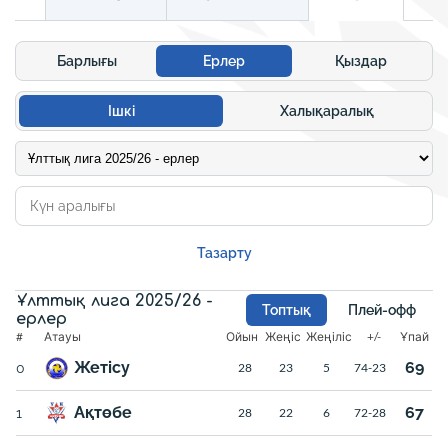
Барлығы
Ерлер
Қыздар
Ішкі
Халықаралық
Тазарту
Ұлттық лига 2025/26 -
Топтық
Плей-офф
ерлер
#
Атауы
Ойын
Жеңіс
Жеңіліс
+/-
Ұпай
Жетісу
69
0
28
23
5
74-23
Ақтөбе
67
1
28
22
6
72-28