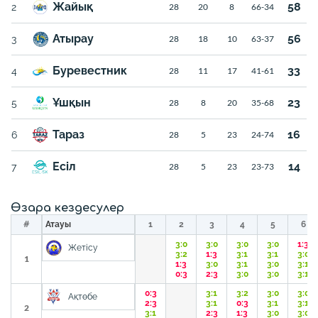
Жайық
58
2
28
20
8
66-34
Атырау
56
3
28
18
10
63-37
Буревестник
33
4
28
11
17
41-61
Ұшқын
23
5
28
8
20
35-68
Тараз
16
6
28
5
23
24-74
Есіл
14
7
28
5
23
23-73
Өзара кездесулер
#
Атауы
1
2
3
4
5
6
3:0
3:0
3:0
3:0
1:3
Жетісу
3:2
1:3
3:1
3:1
3:0
1
1:3
3:0
3:1
3:0
3:1
0:3
2:3
3:0
3:0
3:1
0:3
3:1
3:2
3:0
3:0
Ақтөбе
2:3
3:1
0:3
3:1
3:1
2
3:1
2:3
1:3
3:0
3:0