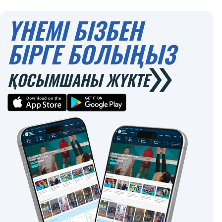
ҮНЕМІ БІЗБЕН
БІРГЕ БОЛЫҢЫЗ
ҚОСЫМШАНЫ ЖҮКТЕ