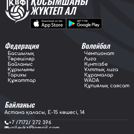
ҚОСЫМШАНЫ
ЖҮКТЕП АЛ
Федерация
Волейбол
Басшылық
Чемпионат
Төрешілер
Лига
Байланыс
Күнтізбе
Құрылымы
Ұлттық лига
Тарихы
Құрамалар
Құжаттар
WADA
Құпиялық саясат
Байланыс
Астана қаласы, E-15 көшесі, 14
+7 /7172/ 272 396
volleykz@gmail.com
press.volleykz@gmail.com