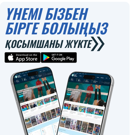
ҮНЕМІ БІЗБЕН
БІРГЕ БОЛЫҢЫЗ
ҚОСЫМШАНЫ ЖҮКТЕ