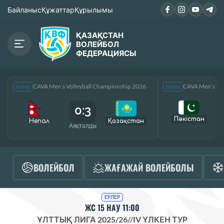
Байланыс
Құжаттар
Құрылымы
ҚАЗАҚСТАН
ВОЛЕЙБОЛ
ФЕДЕРАЦИЯСЫ
CAVA Men’s Volleyball Championship 2026
CAVA Men’s Vol
Ерлер
Ерлер
0:3
Пәкістан
Непал
Қазақcтан
Аяқталды
А
ВОЛЕЙБОЛ
ЖАҒАЖАЙ ВОЛЕЙБОЛЫ
ЕРЛЕР
ЖС 15 НАУ 11:00
ҰЛТТЫҚ ЛИГА 2025/26
//
IV ҮЛКЕН ТУР