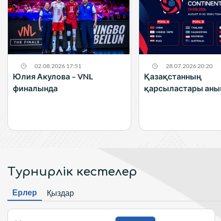
02.08.2026 17:51
28.07.2026 20:20
Юлия Акулова – VNL
Қазақстанның
финалында
қарсыластары ан
Турнирлік кестелер
Ерлер
Қыздар