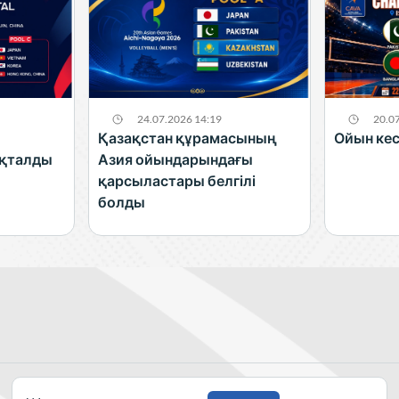
24.07.2026 14:19
20.0
Қазақстан құрамасының
Ойын кес
ықталды
Азия ойындарындағы
қарсыластары белгілі
болды