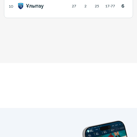
Ұлытау
6
10
27
2
25
17-77