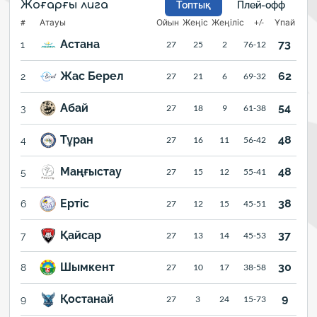
Жоғарғы лига
Топтық
Плей-офф
#
Атауы
Ойын
Жеңіс
Жеңіліс
+/-
Ұпай
Астана
73
1
27
25
2
76-12
Жас Берел
62
2
27
21
6
69-32
Абай
54
3
27
18
9
61-38
Тұран
48
4
27
16
11
56-42
Маңғыстау
48
5
27
15
12
55-41
Ертіс
38
6
27
12
15
45-51
Қайсар
37
7
27
13
14
45-53
Шымкент
30
8
27
10
17
38-58
Қостанай
9
9
27
3
24
15-73