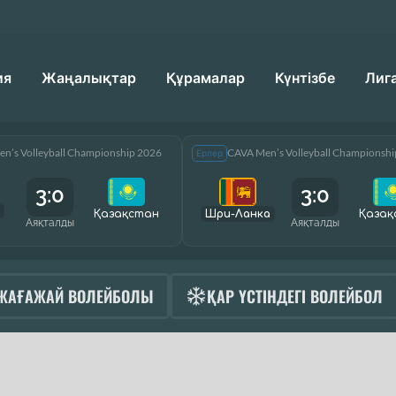
ия
Жаңалықтар
Құрамалар
Күнтізбе
Лиг
n’s Volleyball Championship 2026
CAVA Men’s Volleyball Championsh
Ерлер
3:0
3:0
Қазақcтан
Шри-Ланка
Қазақ
Аяқталды
Аяқталды
ЖАҒАЖАЙ ВОЛЕЙБОЛЫ
ҚАР ҮСТІНДЕГІ ВОЛЕЙБОЛ