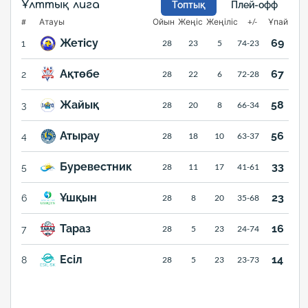
Ұлттық лига
Топтық
Плей-офф
#
Атауы
Ойын
Жеңіс
Жеңіліс
+/-
Ұпай
Жетісу
69
1
28
23
5
74-23
Ақтөбе
67
2
28
22
6
72-28
Жайық
58
3
28
20
8
66-34
Атырау
56
4
28
18
10
63-37
Буревестник
33
5
28
11
17
41-61
Ұшқын
23
6
28
8
20
35-68
Тараз
16
7
28
5
23
24-74
Есіл
14
8
28
5
23
23-73