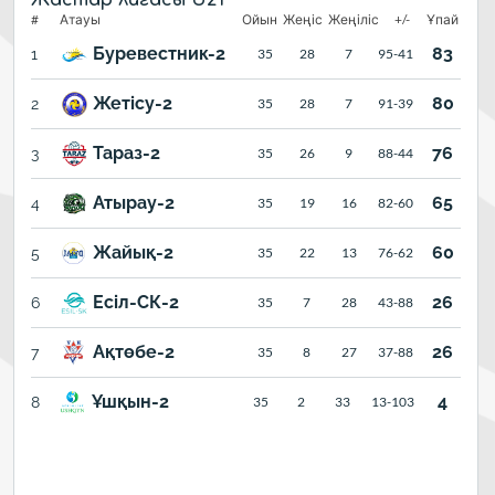
#
Атауы
Ойын
Жеңіс
Жеңіліс
+/-
Ұпай
Буревестник-2
83
1
35
28
7
95-41
Жетісу-2
80
2
35
28
7
91-39
Тараз-2
76
3
35
26
9
88-44
Атырау-2
65
4
35
19
16
82-60
Жайық-2
60
5
35
22
13
76-62
Есіл-СК-2
26
6
35
7
28
43-88
Ақтөбе-2
26
7
35
8
27
37-88
Ұшқын-2
4
8
35
2
33
13-103