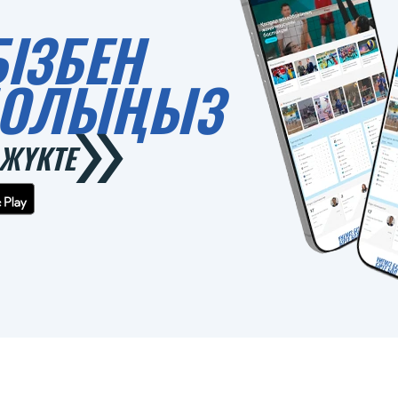
БІЗБЕН
 БОЛЫҢЫЗ
ЖҮКТЕ