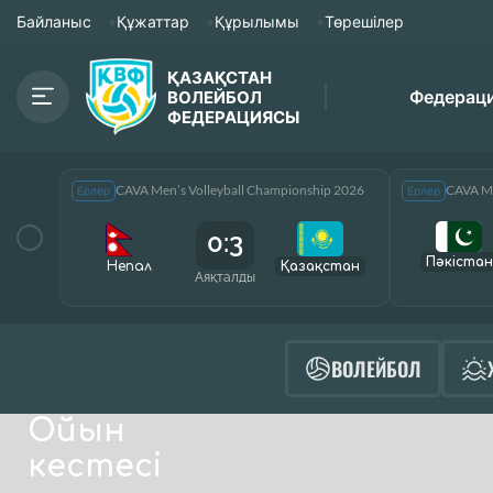
Байланыс
Құжаттар
Құрылымы
Төрешілер
ҚАЗАҚСТАН
Федерац
ВОЛЕЙБОЛ
ФЕДЕРАЦИЯСЫ
CAVA Men’s Volleyball Championship 2026
CAVA Me
Ерлер
Ерлер
0:3
Пәкістан
Непал
Қазақcтан
Аяқталды
ВОЛЕЙБОЛ
Ойын
кестесі