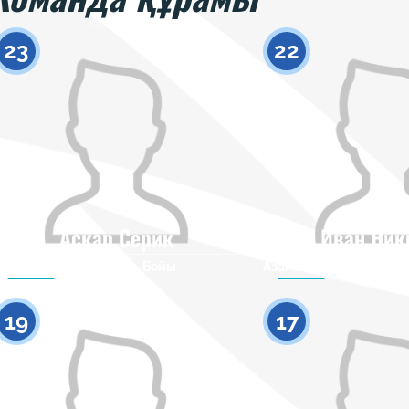
23
22
Аскар Серик
Иван Ни
Азаматтығы
Бойы
Азаматтығы
0
19
17