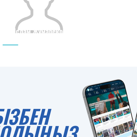
Ислам Жумабеков
Азаматтығы
Бойы
0
БІЗБЕН
 БОЛЫҢЫЗ