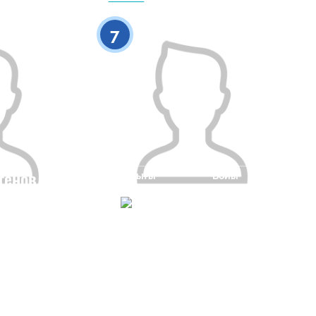
0
0
7
генов
Азаматтығы
Бойы
0
Бойы
0