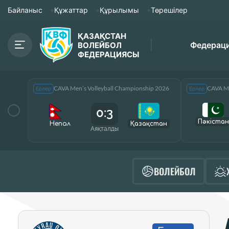
Байланыс
Құжаттар
Құрылымы
Төрешілер
ҚАЗАҚСТАН
Федерац
ВОЛЕЙБОЛ
ФЕДЕРАЦИЯСЫ
CAVA Men’s Volleyball Championship 2026
CAVA Me
Ерлер
Ерлер
0:3
Пәкістан
Непал
Қазақcтан
Аяқталды
ВОЛЕЙБОЛ