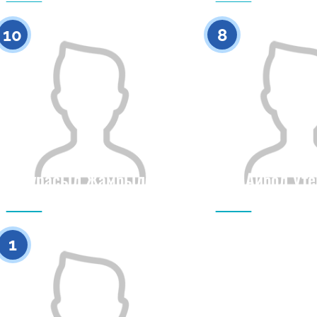
0
10
8
Нурасыл Жамбылов
Аибол Уте
Азаматтығы
Бойы
Азаматтығы
0
1