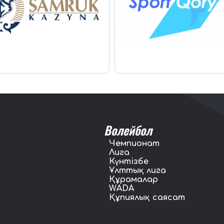
Волейбол
Чемпионат
Лига
Күнтізбе
Ұлттық лига
Құрамалар
WADA
Құпиялық саясат