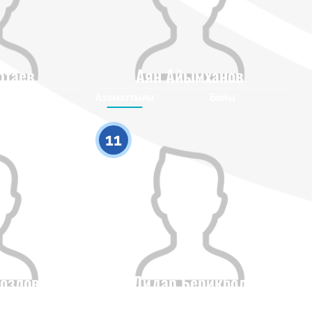
ртаев
Аян Айымханов
Бойы
Азаматтығы
Бойы
0
0
11
озлов
Дидар Берикбол
Бойы
Азаматтығы
Бойы