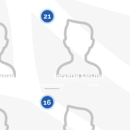
21
кишин
Ерсултан Багытов
Бойы
Азаматтығы
Бойы
0
0
16