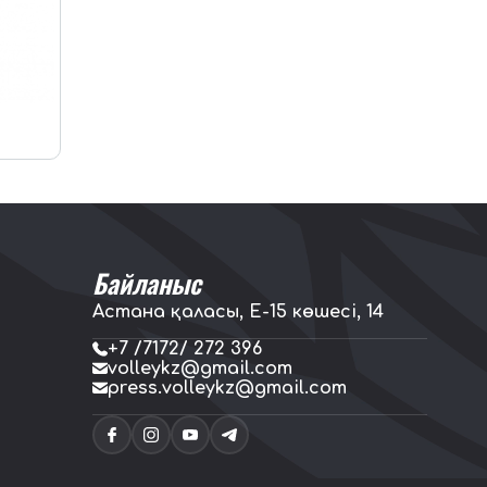
Байланыс
Астана қаласы, E-15 көшесі, 14
+7 /7172/ 272 396
volleykz@gmail.com
press.volleykz@gmail.com