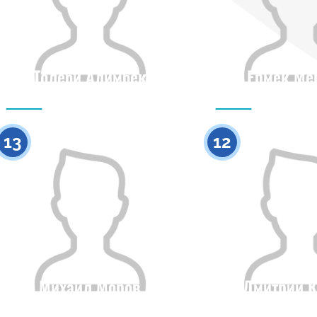
Толеби Алимбек
Ермек Ме
Азаматтығы
Бойы
Азаматтығы
0
13
12
Михаил Моров
Дмитрий К
Азаматтығы
Бойы
Азаматтығы