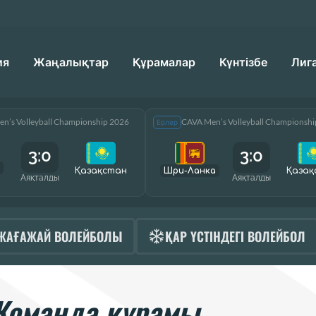
ия
Жаңалықтар
Құрамалар
Күнтізбе
Лиг
n’s Volleyball Championship 2026
CAVA Men’s Volleyball Championsh
Ерлер
3:0
3:0
Қазақcтан
Шри-Ланка
Қазақ
Аяқталды
Аяқталды
ЖАҒАЖАЙ ВОЛЕЙБОЛЫ
ҚАР ҮСТІНДЕГІ ВОЛЕЙБОЛ
Команда құрамы