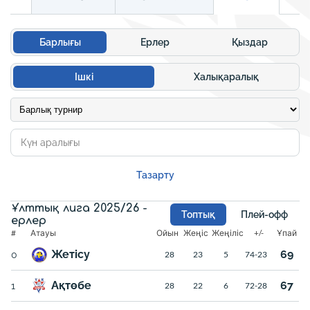
Барлығы
Ерлер
Қыздар
Ішкі
Халықаралық
Тазарту
Ұлттық лига 2025/26 -
Топтық
Плей-офф
ерлер
#
Атауы
Ойын
Жеңіс
Жеңіліс
+/-
Ұпай
Жетісу
69
0
28
23
5
74-23
Ақтөбе
67
1
28
22
6
72-28