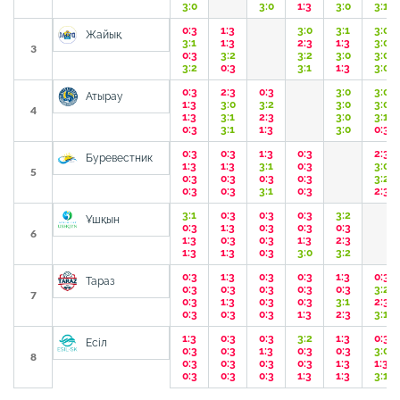
3:0
3:0
1:3
3:0
3:1
0:3
1:3
3:0
3:1
3:0
Жайық
3:1
1:3
2:3
1:3
3:0
3
0:3
3:2
3:2
3:0
3:0
3:2
0:3
3:1
1:3
3:0
0:3
2:3
0:3
3:0
3:0
Атырау
1:3
3:0
3:2
3:0
3:0
4
1:3
3:1
2:3
3:0
3:1
0:3
3:1
1:3
3:0
0:3
0:3
0:3
1:3
0:3
2:3
Буревестник
1:3
1:3
3:1
0:3
3:0
5
0:3
0:3
0:3
0:3
3:2
0:3
0:3
3:1
0:3
2:3
3:1
0:3
0:3
0:3
3:2
Ұшқын
0:3
1:3
0:3
0:3
0:3
6
1:3
0:3
0:3
1:3
2:3
1:3
1:3
0:3
3:0
3:2
0:3
1:3
0:3
0:3
1:3
0:3
Тараз
0:3
0:3
0:3
0:3
0:3
3:2
7
0:3
1:3
0:3
0:3
3:1
2:3
0:3
0:3
0:3
1:3
2:3
3:1
1:3
0:3
0:3
3:2
1:3
0:3
Есіл
0:3
0:3
1:3
0:3
0:3
3:0
8
0:3
0:3
0:3
0:3
1:3
1:3
0:3
0:3
0:3
1:3
1:3
3:1