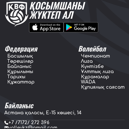
ҚОСЫМШАНЫ
ЖҮКТЕП АЛ
Федерация
Волейбол
Басшылық
Чемпионат
Төрешілер
Лига
Байланыс
Күнтізбе
Құрылымы
Ұлттық лига
Тарихы
Құрамалар
Құжаттар
WADA
Құпиялық саясат
Байланыс
Астана қаласы, E-15 көшесі, 14
+7 /7172/ 272 396
volleykz@gmail.com