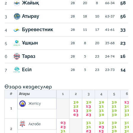
Жайық
58
2
28
20
8
66-34
Атырау
56
3
28
18
10
63-37
Буревестник
33
4
28
11
17
41-61
Ұшқын
23
5
28
8
20
35-68
Тараз
16
6
28
5
23
24-74
Есіл
14
7
28
5
23
23-73
Өзара кездесулер
#
Атауы
1
2
3
4
5
6
3:0
3:0
3:0
3:0
1:3
Жетісу
3:2
1:3
3:1
3:1
3:0
1
1:3
3:0
3:1
3:0
3:1
0:3
2:3
3:0
3:0
3:1
0:3
3:1
3:2
3:0
3:0
Ақтөбе
2:3
3:1
0:3
3:1
3:1
2
3:1
2:3
1:3
3:0
3:0