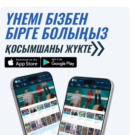
ҮНЕМІ БІЗБЕН
БІРГЕ БОЛЫҢЫЗ
ҚОСЫМШАНЫ ЖҮКТЕ