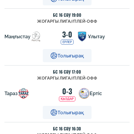
БС 16 СӘУ 19:00
ЖОҒАРҒЫ ЛИГА
//
ПЛЕЙ-ОФФ
3-0
Маңғыстау
Ұлытау
ЕРЛЕР
Толығырақ
БС 16 СӘУ 17:00
ЖОҒАРҒЫ ЛИГА
//
ПЛЕЙ-ОФФ
0-3
Тараз
Ертіс
ҚЫЗДАР
Толығырақ
БС 16 СӘУ 16:30