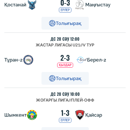
0-3
Қостанай
Маңғыстау
ЕРЛЕР
Толығырақ
ДС 20 СӘУ 12:00
ЖАСТАР ЛИГАСЫ U21
//
V ТУР
2-3
Тұран-2
Берел-2
ҚЫЗДАР
Толығырақ
ДС 20 СӘУ 10:00
ЖОҒАРҒЫ ЛИГА
//
ПЛЕЙ-ОФФ
1-3
Шымкент
Қайсар
ЕРЛЕР