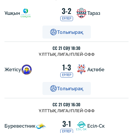
3-2
Ұшқын
Тараз
ЕРЛЕР
Толығырақ
СС 21 СӘУ 18:30
ҰЛТТЫҚ ЛИГА
//
ПЛЕЙ-ОФФ
1-3
Жетісу
Ақтөбе
ЕРЛЕР
Толығырақ
СС 21 СӘУ 16:30
ҰЛТТЫҚ ЛИГА
//
ПЛЕЙ-ОФФ
3-1
Буревестник
Есіл-Ск
ЕРЛЕР