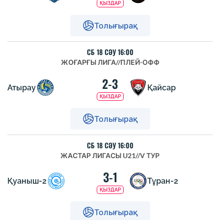
ҚЫЗДАР
Толығырақ
СБ 18 СӘУ 16:00
ЖОҒАРҒЫ ЛИГА
//
ПЛЕЙ-ОФФ
2-3
Атырау
Қайсар
ҚЫЗДАР
Толығырақ
СБ 18 СӘУ 16:00
ЖАСТАР ЛИГАСЫ U21
//
V ТУР
3-1
Қуаныш-2
Тұран-2
ҚЫЗДАР
Толығырақ