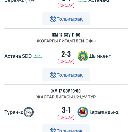
Берел-2
Астана-2
ҚЫЗДАР
Толығырақ
ЖМ 17 СӘУ 11:00
ЖОҒАРҒЫ ЛИГА
//
ПЛЕЙ-ОФФ
2-3
Астана SDD
Шымкент
ҚЫЗДАР
Толығырақ
ЖМ 17 СӘУ 10:00
ЖАСТАР ЛИГАСЫ U21
//
V ТУР
3-1
Тұран-2
Қарағанды-2
ҚЫЗДАР
Толығырақ