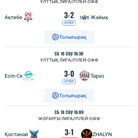
ҰЛТТЫҚ ЛИГА
//
ПЛЕЙ-ОФФ
3-2
Ақтөбе
Жайық
ЕРЛЕР
Толығырақ
СБ 18 СӘУ 16:30
ҰЛТТЫҚ ЛИГА
//
ПЛЕЙ-ОФФ
3-0
Есіл-Ск
Тараз
ЕРЛЕР
Толығырақ
СБ 18 СӘУ 16:00
ЖОҒАРҒЫ ЛИГА
//
ПЛЕЙ-ОФФ
3-1
Қостанай
ZHALYN