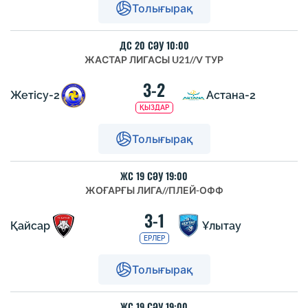
Толығырақ
ДС 20 СӘУ 10:00
ЖАСТАР ЛИГАСЫ U21
//
V ТУР
3-2
Жетісу-2
Астана-2
ҚЫЗДАР
Толығырақ
ЖС 19 СӘУ 19:00
ЖОҒАРҒЫ ЛИГА
//
ПЛЕЙ-ОФФ
3-1
Қайсар
Ұлытау
ЕРЛЕР
Толығырақ
ЖС 19 СӘУ 19:00