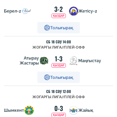
3-2
Берел-2
Жетісу-2
ҚЫЗДАР
Толығырақ
СБ 18 СӘУ 14:00
ЖОҒАРҒЫ ЛИГА
//
ПЛЕЙ-ОФФ
1-3
Атырау
Маңғыстау
Жастары
ҚЫЗДАР
Толығырақ
СБ 18 СӘУ 12:00
ЖОҒАРҒЫ ЛИГА
//
ПЛЕЙ-ОФФ
0-3
Шымкент
Жайық
ҚЫЗДАР