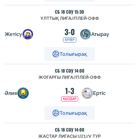
СБ 18 СӘУ 15:30
ҰЛТТЫҚ ЛИГА
//
ПЛЕЙ-ОФФ
3-0
Жетісу
Атырау
ЕРЛЕР
Толығырақ
СБ 18 СӘУ 14:00
ЖОҒАРҒЫ ЛИГА
//
ПЛЕЙ-ОФФ
1-3
Әлия
Ертіс
ҚЫЗДАР
Толығырақ
СБ 18 СӘУ 14:00
ЖАСТАР ЛИГАСЫ U21
//
V ТУР