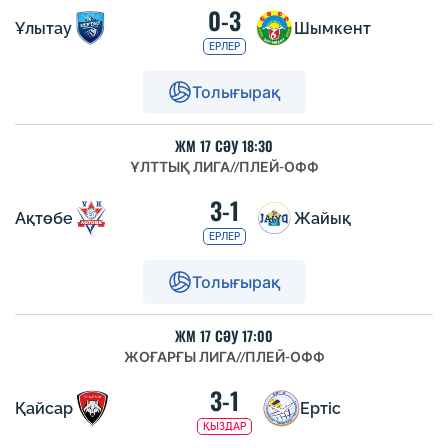
0-3
Ұлытау
Шымкент
ЕРЛЕР
Толығырақ
ЖМ 17 СӘУ 18:30
ҰЛТТЫҚ ЛИГА
//
ПЛЕЙ-ОФФ
3-1
Ақтөбе
Жайық
ЕРЛЕР
Толығырақ
ЖМ 17 СӘУ 17:00
ЖОҒАРҒЫ ЛИГА
//
ПЛЕЙ-ОФФ
3-1
Қайсар
Ертіс
ҚЫЗДАР