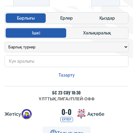
Барлығы
Ерлер
Қыздар
Ішкі
Халықаралық
Тазарту
БС 23 СӘУ 18:30
ҰЛТТЫҚ ЛИГА
//
ПЛЕЙ-ОФФ
0-0
Жетісу
Ақтөбе
ЕРЛЕР
Толығырақ