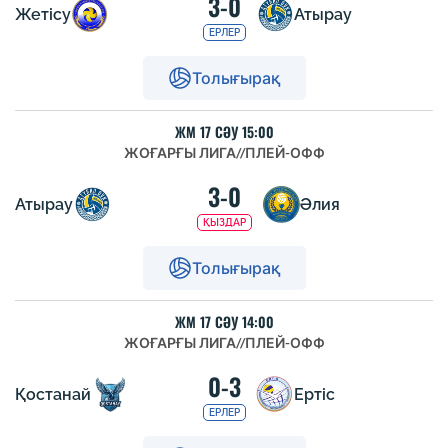
3-0
Жетісу
Атырау
ЕРЛЕР
Толығырақ
ЖМ 17 СӘУ 15:00
ЖОҒАРҒЫ ЛИГА
//
ПЛЕЙ-ОФФ
3-0
Атырау
Әлия
ҚЫЗДАР
Толығырақ
ЖМ 17 СӘУ 14:00
ЖОҒАРҒЫ ЛИГА
//
ПЛЕЙ-ОФФ
0-3
Қостанай
Ертіс
ЕРЛЕР