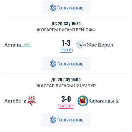
Толығырақ
ДС 20 СӘУ 15:30
ЖОҒАРҒЫ ЛИГА
//
ПЛЕЙ-ОФФ
1-3
Астана
Жас Берел
ЕРЛЕР
Толығырақ
ДС 20 СӘУ 14:00
ЖАСТАР ЛИГАСЫ U21
//
V ТУР
3-0
Ақтөбе-2
Қарағанды-2
ҚЫЗДАР
Толығырақ