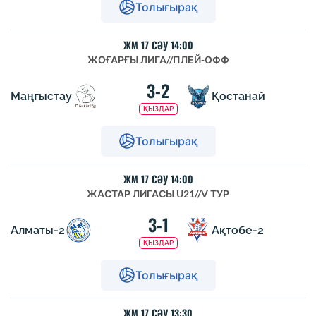
Толығырақ
ЖМ 17 СӘУ 14:00
ЖОҒАРҒЫ ЛИГА
//
ПЛЕЙ-ОФФ
3-2
Маңғыстау
Қостанай
ҚЫЗДАР
Толығырақ
ЖМ 17 СӘУ 14:00
ЖАСТАР ЛИГАСЫ U21
//
V ТУР
3-1
Алматы-2
Ақтөбе-2
ҚЫЗДАР
Толығырақ
ЖМ 17 СӘУ 13:30