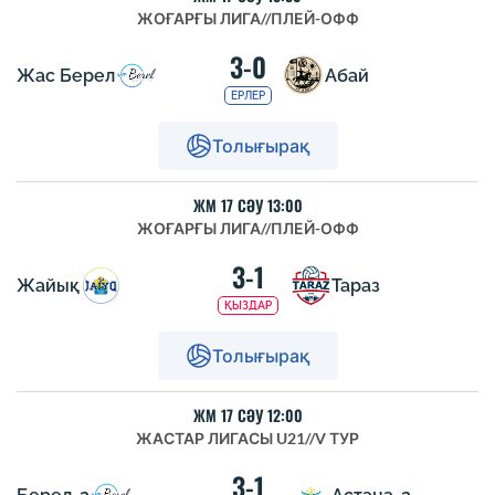
ЖОҒАРҒЫ ЛИГА
//
ПЛЕЙ-ОФФ
3-0
Жас Берел
Абай
ЕРЛЕР
Толығырақ
ЖМ 17 СӘУ 13:00
ЖОҒАРҒЫ ЛИГА
//
ПЛЕЙ-ОФФ
3-1
Жайық
Тараз
ҚЫЗДАР
Толығырақ
ЖМ 17 СӘУ 12:00
ЖАСТАР ЛИГАСЫ U21
//
V ТУР
3-1