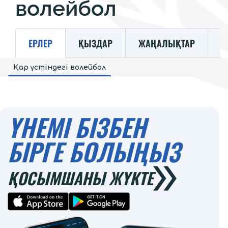
волейбол
ЕРЛЕР
ҚЫЗДАР
ЖАҢАЛЫҚТАР
К
Қар үстіндегі волейбол
ҮНЕМІ БІЗБЕН
БІРГЕ БОЛЫҢЫЗ
ҚОСЫМШАНЫ ЖҮКТЕ