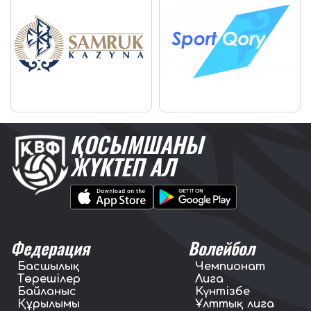
ҚОСЫМШАНЫ
ЖҮКТЕП АЛ
Федерация
Волейбол
Басшылық
Чемпионат
Төрешілер
Лига
Байланыс
Күнтізбе
Құрылымы
Ұлттық лига