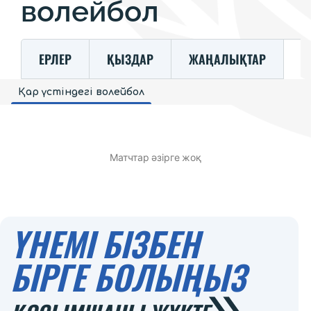
волейбол
ЕРЛЕР
ҚЫЗДАР
ЖАҢАЛЫҚТАР
К
Қар үстіндегі волейбол
Матчтар әзірге жоқ
ҮНЕМІ БІЗБЕН
БІРГЕ БОЛЫҢЫЗ