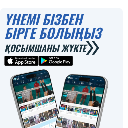
ҮНЕМІ БІЗБЕН
БІРГЕ БОЛЫҢЫЗ
ҚОСЫМШАНЫ ЖҮКТЕ