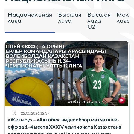
Национальная
Высшая
Высшая
Моло
лига
лига
лига
лига
U21
22.05.2026 12:37
«Жетысу» – «Актобе»: видеообзор матча плей-
офф за 1–4 места XXXIV чемпионата Казахстана
среди мужских команд Национальной лиги