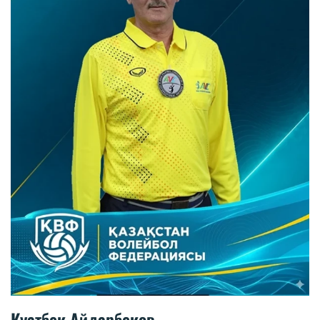
Куатбек Айдарбеков