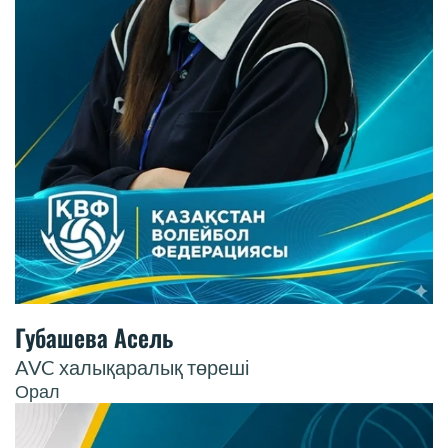
Губашева Асель
AVC халықаралық төреші
Орал