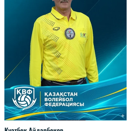
Куатбек Айдарбеков