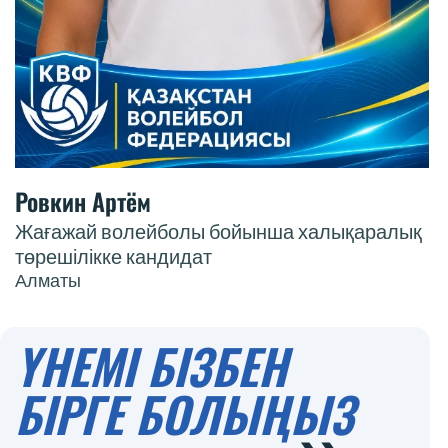
Ровкин Артём
Жағажай волейболы бойынша халықаралық
төрешілікке кандидат
Алматы
ҮНЕМІ БІЗБЕН
БІРГЕ БОЛЫҢЫЗ