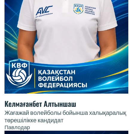
Келмағанбет Алтыншаш
Жағажай волейболы бойынша халықаралық
төрешілікке кандидат
Павлодар