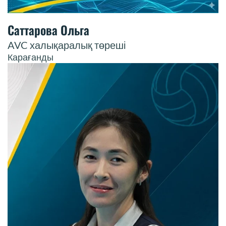
Саттарова Ольга
AVC халықаралық төреші
Карағанды