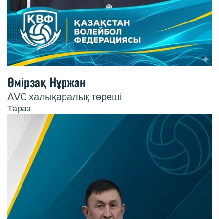
Өмірзақ Нұржан
AVC халықаралық төреші
Тараз