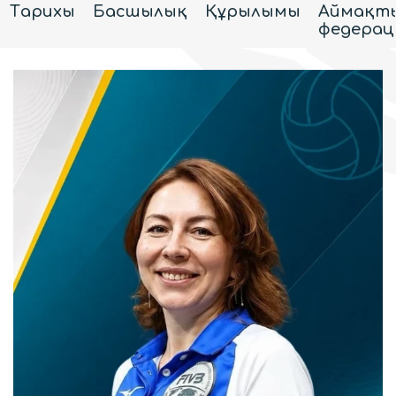
Тарихы
Басшылық
Құрылымы
Аймақт
федерац