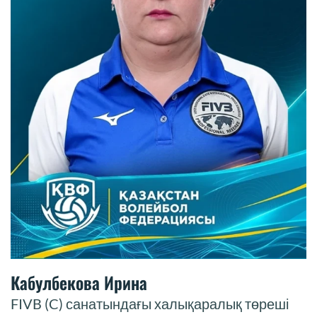
Кабулбекова Ирина
FIVB (C) санатындағы халықаралық төреші