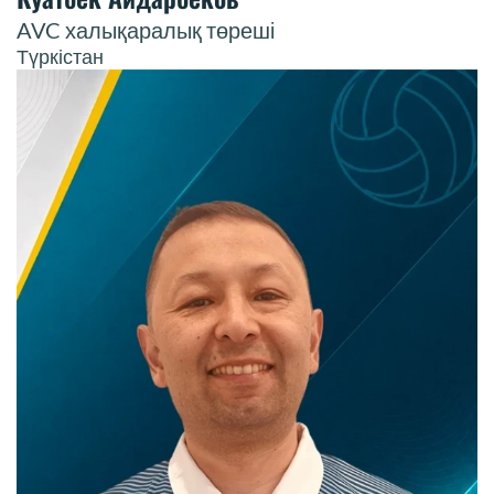
AVC халықаралық төреші
Түркістан