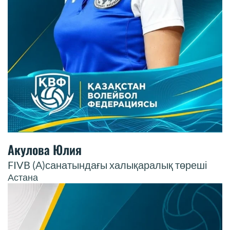
Акулова Юлия
FIVB (А)санатындағы халықаралық төреші
Астана