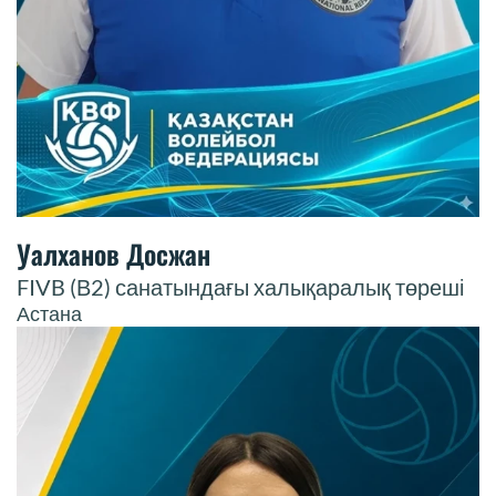
Уалханов Досжан
FIVB (В2) санатындағы халықаралық төреші
Астана