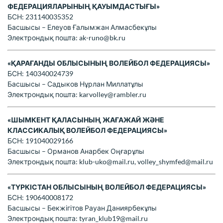
ФЕДЕРАЦИЯЛАРЫНЫҢ ҚАУЫМДАСТЫҒЫ»
БСН: 231140035352
Басшысы – Елеуов Ғалымжан Алмасбекұлы
Электрондық пошта:
ak-runo@bk.ru
«ҚАРАҒАНДЫ ОБЛЫСЫНЫҢ ВОЛЕЙБОЛ ФЕДЕРАЦИЯСЫ»
БСН: 140340024739
Басшысы – Садыков Нұрлан Миллатұлы
Электрондық пошта: karvolley@rambler.ru
«ШЫМКЕНТ ҚАЛАСЫНЫҢ ЖАҒАЖАЙ ЖӘНЕ
КЛАССИКАЛЫҚ ВОЛЕЙБОЛ ФЕДЕРАЦИЯСЫ»
БСН: 191040029166
Басшысы – Орманов Анарбек Оңғарұлы
Электрондық пошта:
klub-uko@mail.ru
,
volley_shymfed@mail.ru
«ТҮРКІСТАН ОБЛЫСЫНЫҢ ВОЛЕЙБОЛ ФЕДЕРАЦИЯСЫ»
БСН: 190640008172
Басшысы – Бекжігітов Рауан Даниярбекұлы
Электрондық пошта:
tyran_klub19@mail.ru