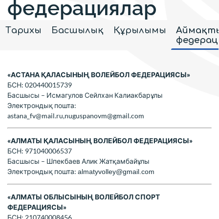
федерациялар
Тарихы
Басшылық
Құрылымы
Аймақт
федерац
«АСТАНА ҚАЛАСЫНЫҢ ВОЛЕЙБОЛ ФЕДЕРАЦИЯСЫ»
БСН: 020440015739
Басшысы – Исмагулов Сейлхан Калиакбарұлы
Электрондық пошта:
astana_fv@mail.ru,nuguspanovm@gmail.com
«АЛМАТЫ ҚАЛАСЫНЫҢ ВОЛЕЙБОЛ ФЕДЕРАЦИЯСЫ»
БСН: 971040006537
Басшысы – Шпекбаев Алик Жатқамбайұлы
Электрондық пошта:
almatyvolley@gmail.com
«АЛМАТЫ ОБЛЫСЫНЫҢ ВОЛЕЙБОЛ СПОРТ
ФЕДЕРАЦИЯСЫ»
БСН: 210740008456