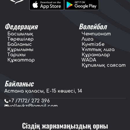
Федерация
Волейбол
Басшылық
Чемпионат
Төрешілер
Лига
Байланыс
Күнтізбе
Құрылымы
Ұлттық лига
Тарихы
Құрамалар
Құжаттар
WADA
Құпиялық саясат
Байланыс
Астана қаласы, E-15 көшесі, 14
+7 /7172/ 272 396
volleykz@gmail.com
press.volleykz@gmail.com
Сіздің жарнамаңыздың орны