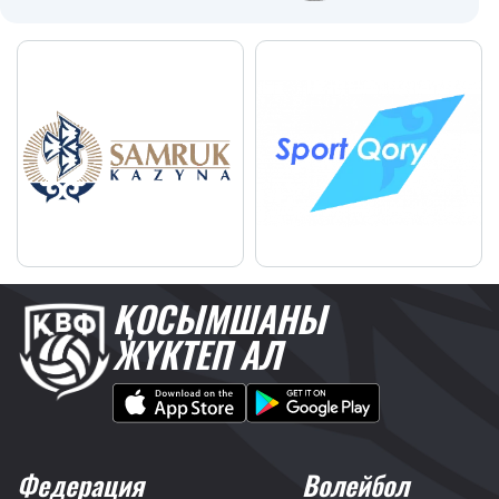
ҚОСЫМШАНЫ
ЖҮКТЕП АЛ
Федерация
Волейбол