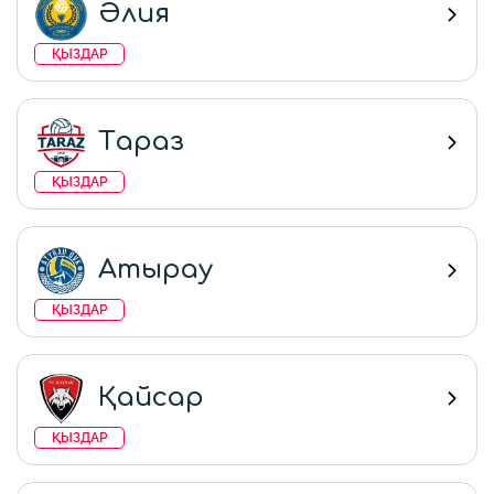
Әлия
ҚЫЗДАР
Тараз
ҚЫЗДАР
Атырау
ҚЫЗДАР
Қайсар
ҚЫЗДАР