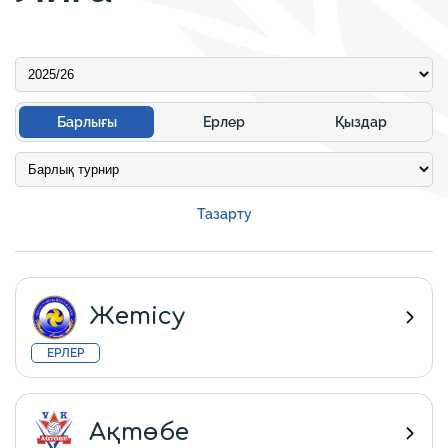
Барлығы
Ерлер
Қыздар
Тазарту
Жетісу
ЕРЛЕР
Ақтөбе