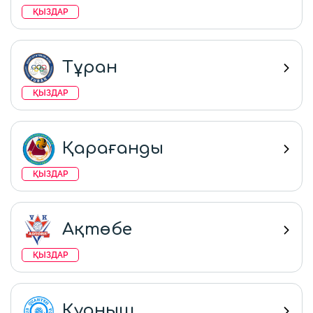
ҚЫЗДАР
Тұран
ҚЫЗДАР
Қарағанды
ҚЫЗДАР
Ақтөбе
ҚЫЗДАР
Қуаныш