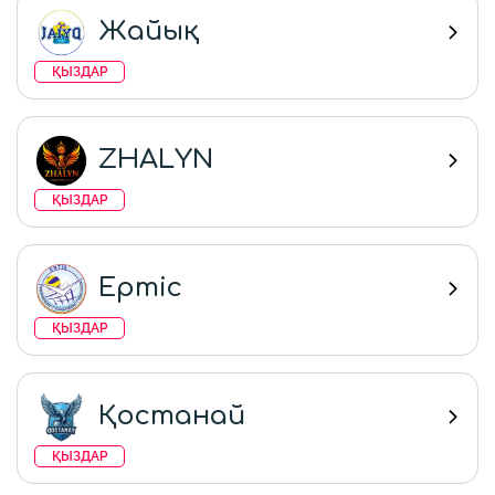
Жайық
ҚЫЗДАР
ZHALYN
ҚЫЗДАР
Ертіс
ҚЫЗДАР
Қостанай
ҚЫЗДАР