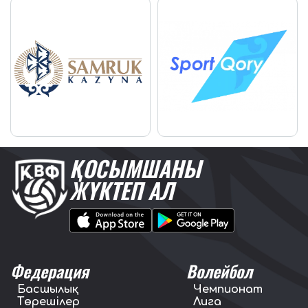
ҚОСЫМШАНЫ
ЖҮКТЕП АЛ
Федерация
Волейбол
Басшылық
Чемпионат
Төрешілер
Лига