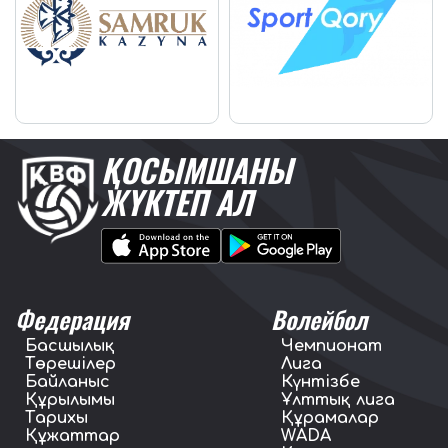
ҚОСЫМШАНЫ
ЖҮКТЕП АЛ
Федерация
Волейбол
Басшылық
Чемпионат
Төрешілер
Лига
Байланыс
Күнтізбе
Құрылымы
Ұлттық лига
Тарихы
Құрамалар
Құжаттар
WADA