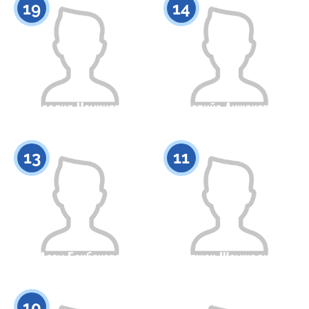
19
14
Идалия Чамчиева
Дарийа Аужанова
Азаматтығы
Бойы
Азаматтығы
Бойы
0
0
13
11
Асем Бекбауова
Аяжан Шамшадин
Азаматтығы
Бойы
Азаматтығы
Бойы
0
0
10