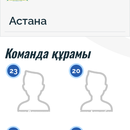
Астана
Команда құрамы
23
20
Мария Плужникова
Сабина Алтынбекова
Азаматтығы
Бойы
Азаматтығы
Бойы
0
0