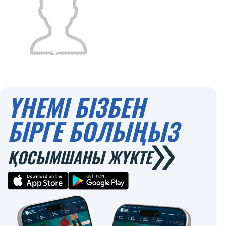
Рамина Тоигазиева
Азаматтығы
Бойы
0
ҮНЕМІ БІЗБЕН
БІРГЕ БОЛЫҢЫЗ
ҚОСЫМШАНЫ ЖҮКТЕ