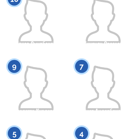
Гулназ Омирбекова
Кунсулу Оразхан
Азаматтығы
Бойы
Азаматтығы
Бойы
0
0
9
7
Виолетта Курлович
Аянат Аидарбекова
Азаматтығы
Бойы
Азаматтығы
Бойы
0
0
5
4