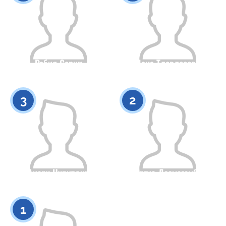
Рабия Серик
Дана Тлевлесова
Азаматтығы
Бойы
Азаматтығы
Бойы
0
0
3
2
Аиару Нуритдин
Наргиз Досмагамбет
Азаматтығы
Бойы
Азаматтығы
Бойы
0
0
1