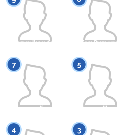
Аружан Калдыбек
Мубина Рустемханова
Азаматтығы
Бойы
Азаматтығы
Бойы
0
0
7
5
Валентина Красоа
Араилым Шерхан
Азаматтығы
Бойы
Азаматтығы
Бойы
0
0
4
3