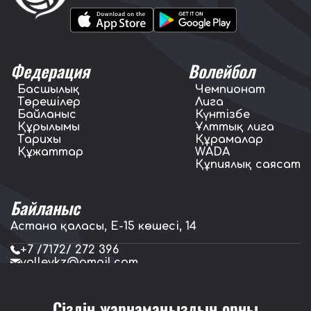
Федерация
Волейбол
Басшылық
Чемпионат
Төрешілер
Лига
Байланыс
Күнтізбе
Құрылымы
Ұлттық лига
Тарихы
Құрамалар
Құжаттар
WADA
Құпиялық саясат
Байланыс
Астана қаласы, E-15 көшесі, 14
+7 /7172/ 272 396
volleykz@gmail.com
press.volleykz@gmail.com
Сіздің жарнамаңыздың орны