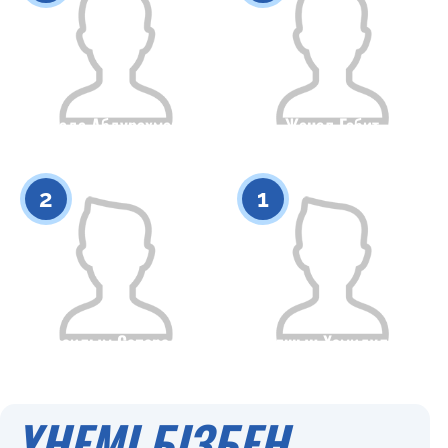
Гулзада Абдурахманова
Жанел Габит
Азаматтығы
Бойы
Азаматтығы
Бойы
0
0
2
1
Араилым Сапарали
Талшын Хамидулла
Азаматтығы
Бойы
Азаматтығы
Бойы
0
0
ҮНЕМІ БІЗБЕН