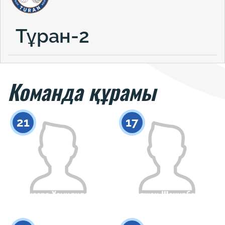
Тұран-2
Команда құрамы
21
17
Аизере Хамидулла
Аяжан Шакирбай
Азаматтығы
Бойы
Азаматтығы
Бойы
0
0