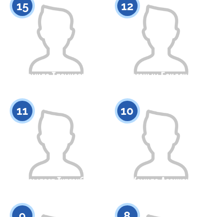
15
12
Камила Тлемисова
Бирганым Бакдаулет
Азаматтығы
Бойы
Азаматтығы
Бойы
0
0
11
10
Ассылзат Турганбек
Камила Асанхан
Азаматтығы
Бойы
Азаматтығы
Бойы
0
0
9
8