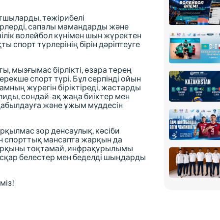
ртшыларды,
тәжірибелі
рлерді,
сапалы мамандарды және
ілік волейбол күнімен шын жүректен
ы спорт түрлерінің бірін дәріптеуге
ты,
мызғымас бірлікті,
өзара терең
рекше спорт түрі.
Бұл серпінді ойын
мның жүрегін біріктіреді,
жастарды
лиды,
сондай-ақ жаңа биіктер мен
қабылдауға және ұжым мүддесін
рқылмас зор денсаулық,
кәсіби
 спорттық мансапта жарқын да
рқыны тоқтамай,
инфрақұрылымы
сқар белестер мен беделді шыңдарды
міз!