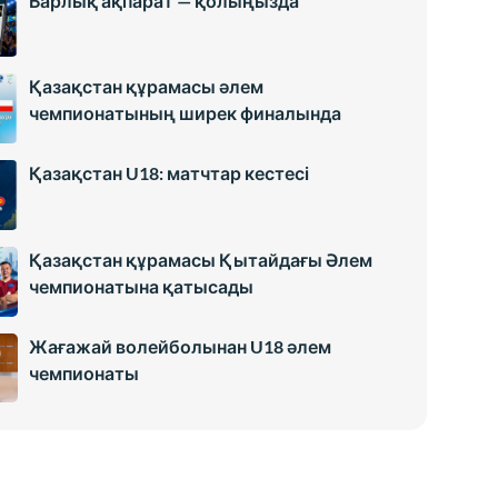
Барлық ақпарат — қолыңызда
Қазақстан құрамасы әлем
чемпионатының ширек финалында
Қазақстан U18: матчтар кестесі
Қазақстан құрамасы Қытайдағы Әлем
чемпионатына қатысады
Жағажай волейболынан U18 әлем
чемпионаты