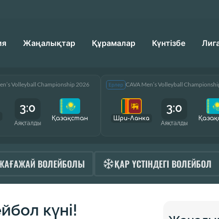
ия
Жаңалықтар
Құрамалар
Күнтізбе
Лиг
n’s Volleyball Championship 2026
CAVA Men’s Volleyball Championsh
Ерлер
3:0
3:0
Қазақcтан
Шри-Ланка
Қазақ
Аяқталды
Аяқталды
ЖАҒАЖАЙ ВОЛЕЙБОЛЫ
ҚАР ҮСТІНДЕГІ ВОЛЕЙБОЛ
йбол күні!