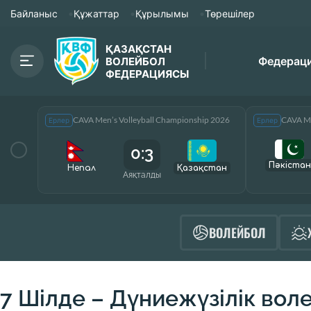
Байланыс
Құжаттар
Құрылымы
Төрешілер
ҚАЗАҚСТАН
Федерац
ВОЛЕЙБОЛ
ФЕДЕРАЦИЯСЫ
CAVA Men’s Volleyball Championship 2026
CAVA Me
Ерлер
Ерлер
0:3
Пәкістан
Непал
Қазақcтан
Аяқталды
ВОЛЕЙБОЛ
7 Шілде – Дүниежүзілік воле