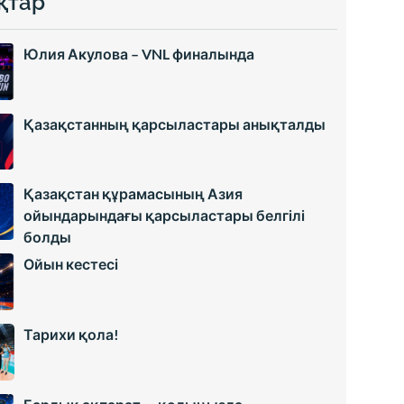
қтар
Юлия Акулова – VNL финалында
Қазақстанның қарсыластары анықталды
Қазақстан құрамасының Азия
ойындарындағы қарсыластары белгілі
болды
Ойын кестесі
Тарихи қола!