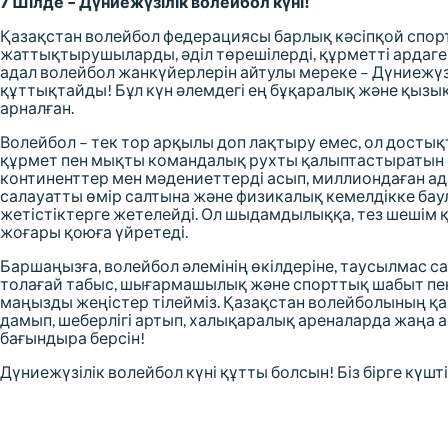
7 Шілде – Дүниежүзілік волейбол күні!
Қазақстан волейбол федерациясы барлық кәсіпқой спо
жаттықтырушыларды,
әділ төрешілерді,
құрметті ардаге
адал волейбол жанкүйерлерін айтулы мереке – Дүниежүз
құттықтайды!
Бұл күн әлемдегі ең бұқаралық және қызықт
арналған.
Волейбол – тек тор арқылы доп лақтыру емес,
ол достық
құрмет пен мықты командалық рухты қалыптастыратын е
континенттер мен мәдениеттерді асып,
миллиондаған ада
салауатты өмір салтына және физикалық кемелдікке бау
жетістіктерге жетелейді.
Ол шыдамдылыққа,
тез шешім 
жоғары қоюға үйретеді.
Баршаңызға,
волейбол әлемінің өкілдеріне,
таусылмас са
толағай табыс,
шығармашылық және спорттық шабыт пен
маңызды жеңістер тілейміз.
Қазақстан волейболының қа
дамып,
шеберлігі артып,
халықаралық ареналарда жаңа а
бағындыра берсін!
Дүниежүзілік волейбол күні құтты болсын!
Біз бірге күшті