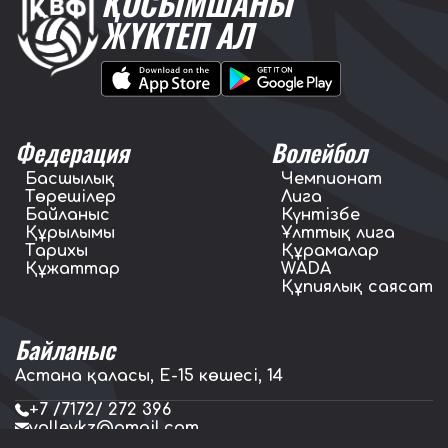
ҚОСЫМШАНЫ
ЖҮКТЕП АЛ
Федерация
Волейбол
Басшылық
Чемпионат
Төрешілер
Лига
Байланыс
Күнтізбе
Құрылымы
Ұлттық лига
Тарихы
Құрамалар
Құжаттар
WADA
Құпиялық саясат
Байланыс
Астана қаласы, E-15 көшесі, 14
+7 /7172/ 272 396
volleykz@gmail.com
press.volleykz@gmail.com