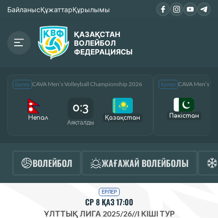
Байланыс
Құжаттар
Құрылымы
ҚАЗАҚСТАН
ВОЛЕЙБОЛ
ФЕДЕРАЦИЯСЫ
CAVA Men’s Volleyball Championship 2026
CAVA Men’s Vol
Ерлер
Ерлер
0:3
Пәкістан
Непал
Қазақcтан
Аяқталды
А
ВОЛЕЙБОЛ
ЖАҒАЖАЙ ВОЛЕЙБОЛЫ
ЕРЛЕР
СР 8 ҚАЗ 17:00
ҰЛТТЫҚ ЛИГА 2025/26
//
I КІШІ ТУР