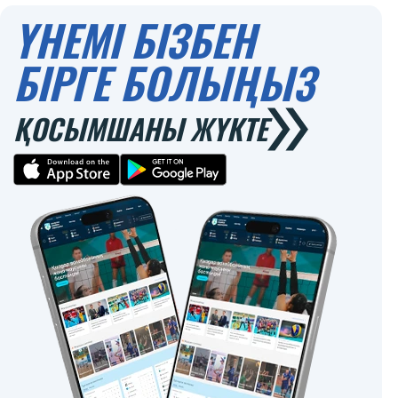
ҮНЕМІ БІЗБЕН
БІРГЕ БОЛЫҢЫЗ
ҚОСЫМШАНЫ ЖҮКТЕ