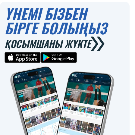
ҮНЕМІ БІЗБЕН
БІРГЕ БОЛЫҢЫЗ
ҚОСЫМШАНЫ ЖҮКТЕ