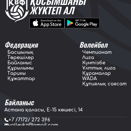
ҚОСЫМШАНЫ
ЖҮКТЕП АЛ
Федерация
Волейбол
Басшылық
Чемпионат
Төрешілер
Лига
Байланыс
Күнтізбе
Құрылымы
Ұлттық лига
Тарихы
Құрамалар
Құжаттар
WADA
Құпиялық саясат
Байланыс
Астана қаласы, E-15 көшесі, 14
+7 /7172/ 272 396
volleykz@gmail.com
press.volleykz@gmail.com