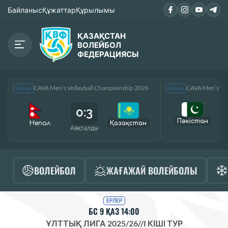
Байланыс
Құжаттар
Құрылымы
ҚАЗАҚСТАН
ВОЛЕЙБОЛ
ФЕДЕРАЦИЯСЫ
CAVA Men’s Volleyball Championship 2026
CAVA Men’s Vol
Ерлер
Ерлер
0:3
Пәкістан
Непал
Қазақcтан
Аяқталды
А
ВОЛЕЙБОЛ
ЖАҒАЖАЙ ВОЛЕЙБОЛЫ
ЕРЛЕР
БС 9 ҚАЗ 14:00
ҰЛТТЫҚ ЛИГА 2025/26
//
I КІШІ ТУР