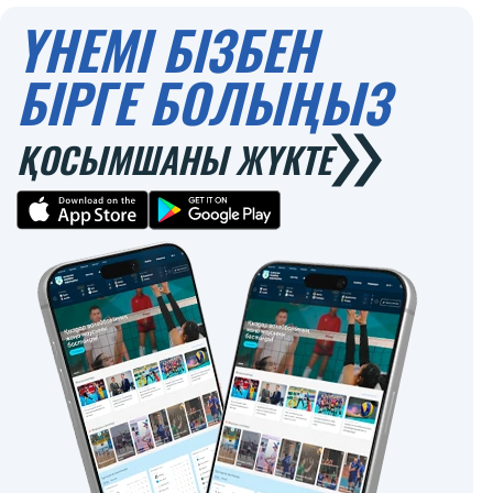
ҮНЕМІ БІЗБЕН
БІРГЕ БОЛЫҢЫЗ
ҚОСЫМШАНЫ ЖҮКТЕ