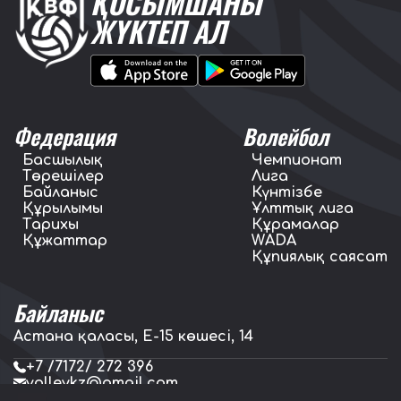
ҚОСЫМШАНЫ
ЖҮКТЕП АЛ
Федерация
Волейбол
Басшылық
Чемпионат
Төрешілер
Лига
Байланыс
Күнтізбе
Құрылымы
Ұлттық лига
Тарихы
Құрамалар
Құжаттар
WADA
Құпиялық саясат
Байланыс
Астана қаласы, E-15 көшесі, 14
+7 /7172/ 272 396
volleykz@gmail.com
press.volleykz@gmail.com