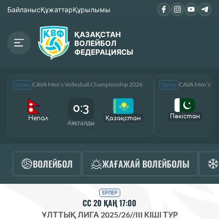
Байланыс
Құжаттар
Құрылымы
ҚАЗАҚСТАН
ВОЛЕЙБОЛ
ФЕДЕРАЦИЯСЫ
CAVA Men’s Volleyball Championship 2026
CAVA Men’s Vol
Ерлер
Ерлер
0:3
Пәкістан
Непал
Қазақcтан
Аяқталды
А
ВОЛЕЙБОЛ
ЖАҒАЖАЙ ВОЛЕЙБОЛЫ
ЕРЛЕР
СС 20 ҚАҢ 17:00
ҰЛТТЫҚ ЛИГА 2025/26
//
III КІШІ ТУР