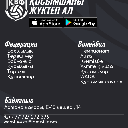
ҚОСЫМШАНЫ
ЖҮКТЕП АЛ
Федерация
Волейбол
Басшылық
Чемпионат
Төрешілер
Лига
Байланыс
Күнтізбе
Құрылымы
Ұлттық лига
Тарихы
Құрамалар
Құжаттар
WADA
Құпиялық саясат
Байланыс
Астана қаласы, E-15 көшесі, 14
+7 /7172/ 272 396
volleykz@gmail.com
press.volleykz@gmail.com