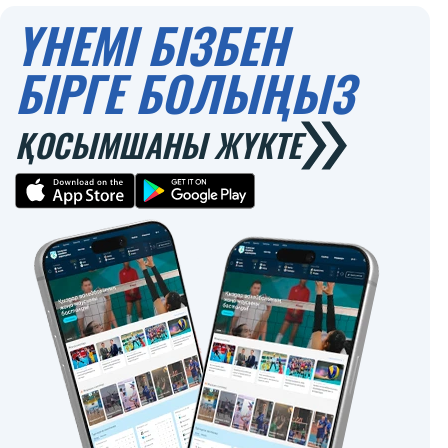
ҮНЕМІ БІЗБЕН
БІРГЕ БОЛЫҢЫЗ
ҚОСЫМШАНЫ ЖҮКТЕ