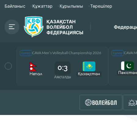
Байланыс
Құжаттар
Құрылымы
Төрешілер
ҚАЗАҚСТАН
Федерац
ВОЛЕЙБОЛ
ФЕДЕРАЦИЯСЫ
CAVA Men’s Volleyball Championship 2026
CAVA Me
Ерлер
Ерлер
0:3
Пәкістан
Непал
Қазақcтан
Аяқталды
ВОЛЕЙБОЛ