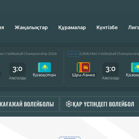
ия
Жаңалықтар
Құрамалар
Күнтізбе
Лиг
n’s Volleyball Championship 2026
CAVA Men’s Volleyball Championsh
Ерлер
3:0
3:0
Қазақcтан
Шри-Ланка
Қазақ
Аяқталды
Аяқталды
ЖАҒАЖАЙ ВОЛЕЙБОЛЫ
ҚАР ҮСТІНДЕГІ ВОЛЕЙБОЛ