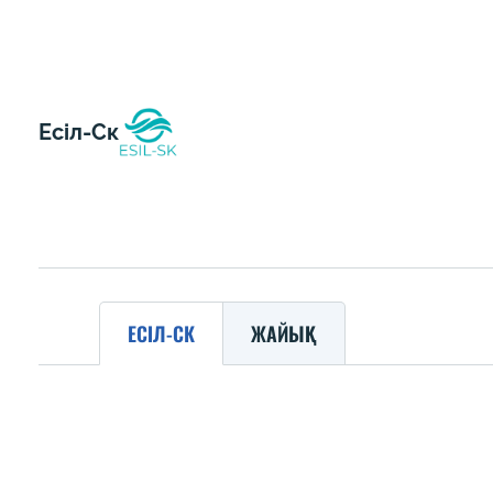
Есіл-Ск
ЕСІЛ-СК
ЖАЙЫҚ