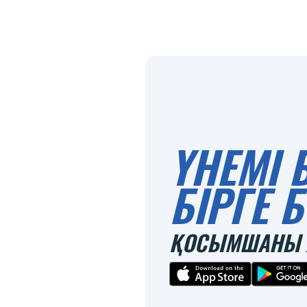
ҮНЕМІ 
БІРГЕ
ҚОСЫМШАНЫ 