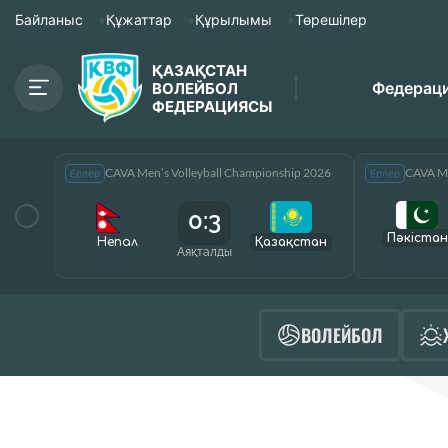
Байланыс
Құжаттар
Құрылымы
Төрешілер
ҚАЗАҚСТАН
Федерац
ВОЛЕЙБОЛ
ФЕДЕРАЦИЯСЫ
CAVA Men’s Volleyball Championship 2026
CAVA Me
Ерлер
Ерлер
0:3
Пәкістан
Непал
Қазақcтан
Аяқталды
ВОЛЕЙБОЛ