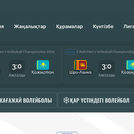
ия
Жаңалықтар
Құрамалар
Күнтізбе
Лиг
n’s Volleyball Championship 2026
CAVA Men’s Volleyball Championsh
Ерлер
3:0
3:0
Қазақcтан
Шри-Ланка
Қазақ
Аяқталды
Аяқталды
ЖАҒАЖАЙ ВОЛЕЙБОЛЫ
ҚАР ҮСТІНДЕГІ ВОЛЕЙБОЛ