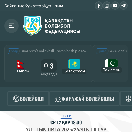
Байланыс
Құжаттар
Құрылымы
ҚАЗАҚСТАН
ВОЛЕЙБОЛ
ФЕДЕРАЦИЯСЫ
CAVA Men’s Volleyball Championship 2026
CAVA Men’s Vol
Ерлер
Ерлер
0:3
Пәкістан
Непал
Қазақcтан
Аяқталды
А
ВОЛЕЙБОЛ
ЖАҒАЖАЙ ВОЛЕЙБОЛЫ
ЕРЛЕР
СР 12 ҚАР 18:00
ҰЛТТЫҚ ЛИГА 2025/26
//
II КІШІ ТУР