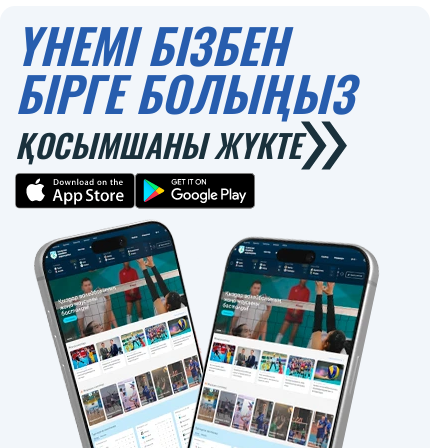
ҮНЕМІ БІЗБЕН
БІРГЕ БОЛЫҢЫЗ
ҚОСЫМШАНЫ ЖҮКТЕ