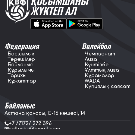
ҚОСЫМШАНЫ
ЖҮКТЕП АЛ
Федерация
Волейбол
Басшылық
Чемпионат
Төрешілер
Лига
Байланыс
Күнтізбе
Құрылымы
Ұлттық лига
Тарихы
Құрамалар
Құжаттар
WADA
Құпиялық саясат
Байланыс
Астана қаласы, E-15 көшесі, 14
+7 /7172/ 272 396
volleykz@gmail.com
press.volleykz@gmail.com