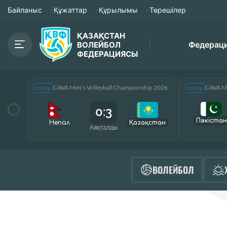
Байланыс
Құжаттар
Құрылымы
Төрешілер
ҚАЗАҚСТАН
Федерац
ВОЛЕЙБОЛ
ФЕДЕРАЦИЯСЫ
CAVA Men’s Volleyball Championship 2026
CAVA Me
Ерлер
Ерлер
0:3
Пәкістан
Непал
Қазақcтан
Аяқталды
ВОЛЕЙБОЛ