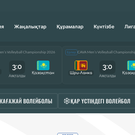
ия
Жаңалықтар
Құрамалар
Күнтізбе
Лиг
n’s Volleyball Championship 2026
CAVA Men’s Volleyball Championsh
Ерлер
3:0
3:0
Қазақcтан
Шри-Ланка
Қазақ
Аяқталды
Аяқталды
ЖАҒАЖАЙ ВОЛЕЙБОЛЫ
ҚАР ҮСТІНДЕГІ ВОЛЕЙБОЛ