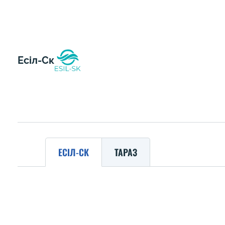
Есіл-Ск
ЕСІЛ-СК
ТАРАЗ