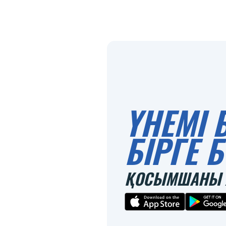
ҮНЕМІ 
БІРГЕ
ҚОСЫМШАНЫ 