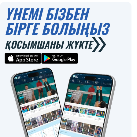
ҮНЕМІ БІЗБЕН
БІРГЕ БОЛЫҢЫЗ
ҚОСЫМШАНЫ ЖҮКТЕ