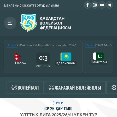
Байланыс
Құжаттар
Құрылымы
ҚАЗАҚСТАН
ВОЛЕЙБОЛ
ФЕДЕРАЦИЯСЫ
CAVA Men’s Volleyball Championship 2026
CAVA Men’s Vol
Ерлер
Ерлер
0:3
Пәкістан
Непал
Қазақcтан
Аяқталды
А
ВОЛЕЙБОЛ
ЖАҒАЖАЙ ВОЛЕЙБОЛЫ
ЕРЛЕР
СР 26 ҚАР 11:00
ҰЛТТЫҚ ЛИГА 2025/26
//
II ҮЛКЕН ТУР