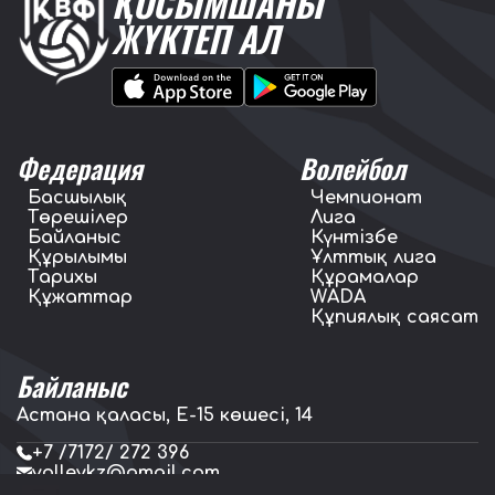
ҚОСЫМШАНЫ
ЖҮКТЕП АЛ
Федерация
Волейбол
Басшылық
Чемпионат
Төрешілер
Лига
Байланыс
Күнтізбе
Құрылымы
Ұлттық лига
Тарихы
Құрамалар
Құжаттар
WADA
Құпиялық саясат
Байланыс
Астана қаласы, E-15 көшесі, 14
+7 /7172/ 272 396
volleykz@gmail.com
press.volleykz@gmail.com