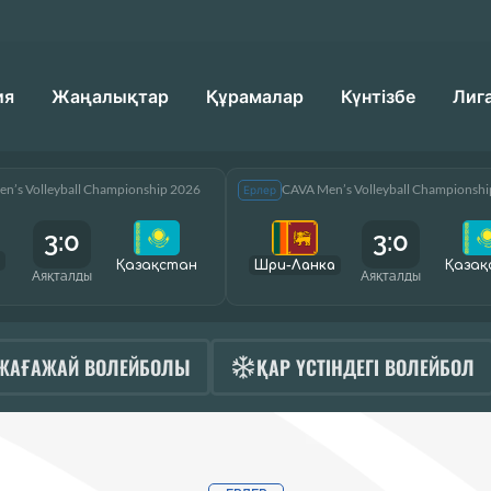
ия
Жаңалықтар
Құрамалар
Күнтізбе
Лиг
n’s Volleyball Championship 2026
CAVA Men’s Volleyball Championsh
Ерлер
3:0
3:0
Қазақcтан
Шри-Ланка
Қазақ
Аяқталды
Аяқталды
ЖАҒАЖАЙ ВОЛЕЙБОЛЫ
ҚАР ҮСТІНДЕГІ ВОЛЕЙБОЛ