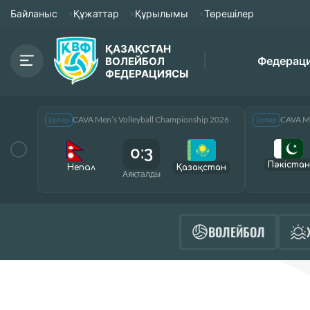
Байланыс
Құжаттар
Құрылымы
Төрешілер
ҚАЗАҚСТАН
Федерац
ВОЛЕЙБОЛ
ФЕДЕРАЦИЯСЫ
CAVA Men’s Volleyball Championship 2026
CAVA Me
Ерлер
Ерлер
0:3
Пәкістан
Непал
Қазақcтан
Аяқталды
ВОЛЕЙБОЛ