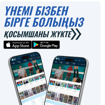
ҮНЕМІ БІЗБЕН
БІРГЕ БОЛЫҢЫЗ
ҚОСЫМШАНЫ ЖҮКТЕ