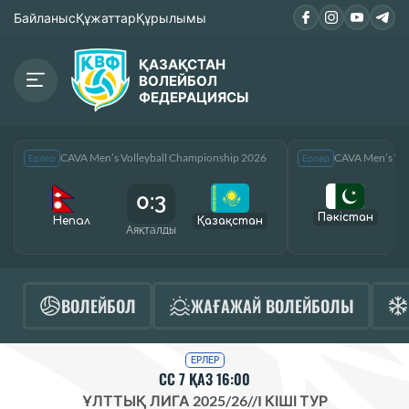
Байланыс
Құжаттар
Құрылымы
ҚАЗАҚСТАН
ВОЛЕЙБОЛ
ФЕДЕРАЦИЯСЫ
CAVA Men’s Volleyball Championship 2026
CAVA Men’s Vol
Ерлер
Ерлер
0:3
Пәкістан
Непал
Қазақcтан
Аяқталды
А
ВОЛЕЙБОЛ
ЖАҒАЖАЙ ВОЛЕЙБОЛЫ
ЕРЛЕР
СС 7 ҚАЗ 16:00
ҰЛТТЫҚ ЛИГА 2025/26
//
I КІШІ ТУР