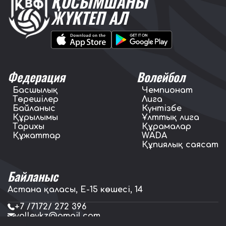
ҚОСЫМШАНЫ
ЖҮКТЕП АЛ
Федерация
Волейбол
Басшылық
Чемпионат
Төрешілер
Лига
Байланыс
Күнтізбе
Құрылымы
Ұлттық лига
Тарихы
Құрамалар
Құжаттар
WADA
Құпиялық саясат
Байланыс
Астана қаласы, E-15 көшесі, 14
+7 /7172/ 272 396
volleykz@gmail.com
press.volleykz@gmail.com