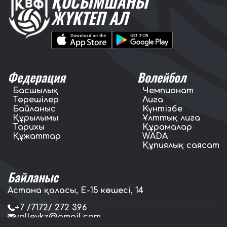
ҚОСЫМШАНЫ
ЖҮКТЕП АЛ
Федерация
Волейбол
Басшылық
Чемпионат
Төрешілер
Лига
Байланыс
Күнтізбе
Құрылымы
Ұлттық лига
Тарихы
Құрамалар
Құжаттар
WADA
Құпиялық саясат
Байланыс
Астана қаласы, E-15 көшесі, 14
+7 /7172/ 272 396
volleykz@gmail.com
press.volleykz@gmail.com