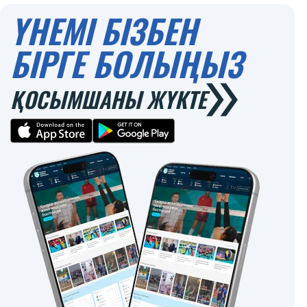
ҮНЕМІ БІЗБЕН
БІРГЕ БОЛЫҢЫЗ
ҚОСЫМШАНЫ ЖҮКТЕ