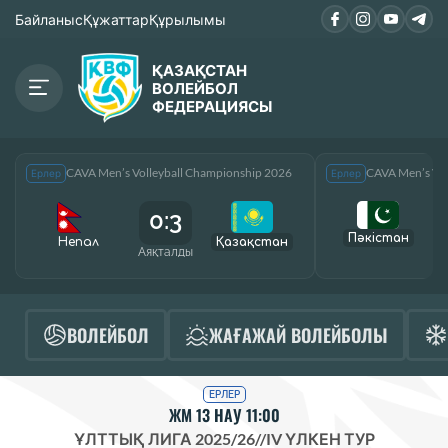
Байланыс
Құжаттар
Құрылымы
ҚАЗАҚСТАН
ВОЛЕЙБОЛ
ФЕДЕРАЦИЯСЫ
CAVA Men’s Volleyball Championship 2026
CAVA Men’s Vol
Ерлер
Ерлер
0:3
Пәкістан
Непал
Қазақcтан
Аяқталды
А
ВОЛЕЙБОЛ
ЖАҒАЖАЙ ВОЛЕЙБОЛЫ
ЕРЛЕР
ЖМ 13 НАУ 11:00
ҰЛТТЫҚ ЛИГА 2025/26
//
IV ҮЛКЕН ТУР