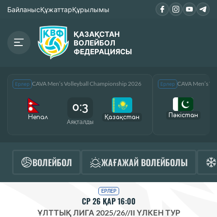
Байланыс
Құжаттар
Құрылымы
ҚАЗАҚСТАН
ВОЛЕЙБОЛ
ФЕДЕРАЦИЯСЫ
CAVA Men’s Volleyball Championship 2026
CAVA Men’s Vol
Ерлер
Ерлер
0:3
Пәкістан
Непал
Қазақcтан
Аяқталды
А
ВОЛЕЙБОЛ
ЖАҒАЖАЙ ВОЛЕЙБОЛЫ
ЕРЛЕР
СР 26 ҚАР 16:00
ҰЛТТЫҚ ЛИГА 2025/26
//
II ҮЛКЕН ТУР