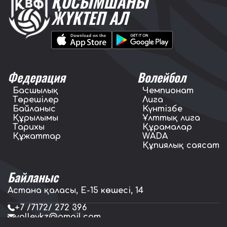
ҚОСЫМШАНЫ
ЖҮКТЕП АЛ
Федерация
Волейбол
Басшылық
Чемпионат
Төрешілер
Лига
Байланыс
Күнтізбе
Құрылымы
Ұлттық лига
Тарихы
Құрамалар
Құжаттар
WADA
Құпиялық саясат
Байланыс
Астана қаласы, E-15 көшесі, 14
+7 /7172/ 272 396
volleykz@gmail.com
press.volleykz@gmail.com