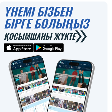
ҮНЕМІ БІЗБЕН
БІРГЕ БОЛЫҢЫЗ
ҚОСЫМШАНЫ ЖҮКТЕ