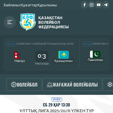
Байланыс
Құжаттар
Құрылымы
ҚАЗАҚСТАН
ВОЛЕЙБОЛ
ФЕДЕРАЦИЯСЫ
CAVA Men’s Volleyball Championship 2026
CAVA Men’s Vol
Ерлер
Ерлер
0:3
Пәкістан
Непал
Қазақcтан
Аяқталды
А
ВОЛЕЙБОЛ
ЖАҒАЖАЙ ВОЛЕЙБОЛЫ
ЕРЛЕР
СБ 29 ҚАР 13:30
ҰЛТТЫҚ ЛИГА 2025/26
//
II ҮЛКЕН ТУР