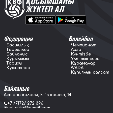
ҚОСЫМШАНЫ
ЖҮКТЕП АЛ
Федерация
Волейбол
Басшылық
Чемпионат
Төрешілер
Лига
Байланыс
Күнтізбе
Құрылымы
Ұлттық лига
Тарихы
Құрамалар
Құжаттар
WADA
Құпиялық саясат
Байланыс
Астана қаласы, E-15 көшесі, 14
+7 /7172/ 272 396
volleykz@gmail.com
press.volleykz@gmail.com