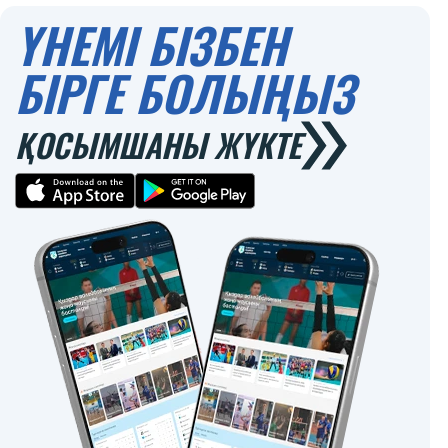
ҮНЕМІ БІЗБЕН
БІРГЕ БОЛЫҢЫЗ
ҚОСЫМШАНЫ ЖҮКТЕ