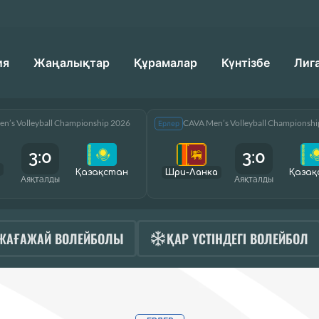
ия
Жаңалықтар
Құрамалар
Күнтізбе
Лиг
n’s Volleyball Championship 2026
CAVA Men’s Volleyball Championsh
Ерлер
3:0
3:0
Қазақcтан
Шри-Ланка
Қазақ
Аяқталды
Аяқталды
ЖАҒАЖАЙ ВОЛЕЙБОЛЫ
ҚАР ҮСТІНДЕГІ ВОЛЕЙБОЛ