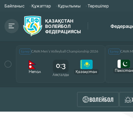
Байланыс
Құжаттар
Құрылымы
Төрешілер
ҚАЗАҚСТАН
Федерац
ВОЛЕЙБОЛ
ФЕДЕРАЦИЯСЫ
CAVA Men’s Volleyball Championship 2026
CAVA Me
Ерлер
Ерлер
0:3
Пәкістан
Непал
Қазақcтан
Аяқталды
ВОЛЕЙБОЛ