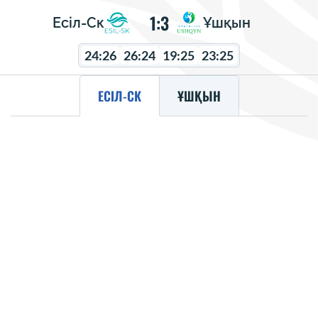
1:3
Есіл-Ск
Ұшқын
24:26
26:24
19:25
23:25
ЕСІЛ-СК
ҰШҚЫН