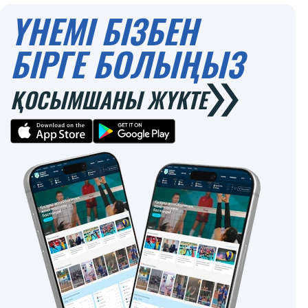
ҮНЕМІ БІЗБЕН
БІРГЕ БОЛЫҢЫЗ
ҚОСЫМШАНЫ ЖҮКТЕ