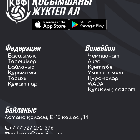
ҚОСЫМШАНЫ
ЖҮКТЕП АЛ
Федерация
Волейбол
Басшылық
Чемпионат
Төрешілер
Лига
Байланыс
Күнтізбе
Құрылымы
Ұлттық лига
Тарихы
Құрамалар
Құжаттар
WADA
Құпиялық саясат
Байланыс
Астана қаласы, E-15 көшесі, 14
+7 /7172/ 272 396
volleykz@gmail.com
press.volleykz@gmail.com