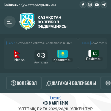
Байланыс
Құжаттар
Құрылымы
ҚАЗАҚСТАН
ВОЛЕЙБОЛ
ФЕДЕРАЦИЯСЫ
CAVA Men’s Volleyball Championship 2026
CAVA Men’s Vol
Ерлер
Ерлер
0:3
Пәкістан
Непал
Қазақcтан
Аяқталды
А
ВОЛЕЙБОЛ
ЖАҒАЖАЙ ВОЛЕЙБОЛЫ
ЕРЛЕР
ЖС 8 АҚП 13:30
ҰЛТТЫҚ ЛИГА 2025/26
//
III ҮЛКЕН ТУР