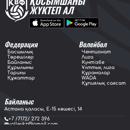
ҚОСЫМШАНЫ
ЖҮКТЕП АЛ
Федерация
Волейбол
Басшылық
Чемпионат
Төрешілер
Лига
Байланыс
Күнтізбе
Құрылымы
Ұлттық лига
Тарихы
Құрамалар
Құжаттар
WADA
Құпиялық саясат
Байланыс
Астана қаласы, E-15 көшесі, 14
+7 /7172/ 272 396
volleykz@gmail.com
press.volleykz@gmail.com