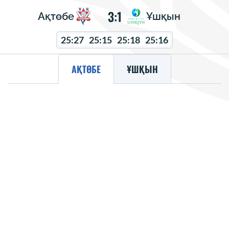
3:1
Ақтөбе
Ұшқын
25:27
25:15
25:18
25:16
АҚТӨБЕ
ҰШҚЫН