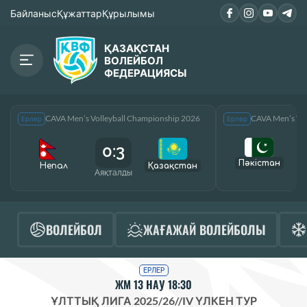
Байланыс
Құжаттар
Құрылымы
ҚАЗАҚСТАН
ВОЛЕЙБОЛ
ФЕДЕРАЦИЯСЫ
CAVA Men’s Volleyball Championship 2026
CAVA Men’s Vol
Ерлер
Ерлер
0:3
Пәкістан
Непал
Қазақcтан
Аяқталды
А
ВОЛЕЙБОЛ
ЖАҒАЖАЙ ВОЛЕЙБОЛЫ
ЕРЛЕР
ЖМ 13 НАУ 18:30
ҰЛТТЫҚ ЛИГА 2025/26
//
IV ҮЛКЕН ТУР