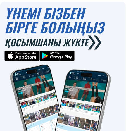
ҮНЕМІ БІЗБЕН
БІРГЕ БОЛЫҢЫЗ
ҚОСЫМШАНЫ ЖҮКТЕ