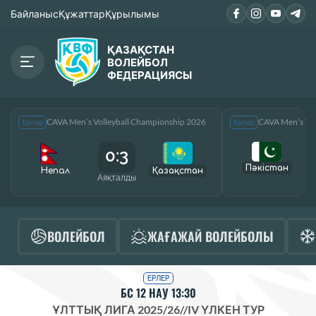
Байланыс
Құжаттар
Құрылымы
ҚАЗАҚСТАН
ВОЛЕЙБОЛ
ФЕДЕРАЦИЯСЫ
CAVA Men’s Volleyball Championship 2026
CAVA Men’s Vol
Ерлер
Ерлер
0:3
Пәкістан
Непал
Қазақcтан
Аяқталды
А
ВОЛЕЙБОЛ
ЖАҒАЖАЙ ВОЛЕЙБОЛЫ
ЕРЛЕР
БС 12 НАУ 13:30
ҰЛТТЫҚ ЛИГА 2025/26
//
IV ҮЛКЕН ТУР