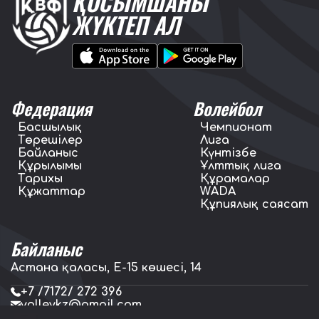
ҚОСЫМШАНЫ
ЖҮКТЕП АЛ
Федерация
Волейбол
Басшылық
Чемпионат
Төрешілер
Лига
Байланыс
Күнтізбе
Құрылымы
Ұлттық лига
Тарихы
Құрамалар
Құжаттар
WADA
Құпиялық саясат
Байланыс
Астана қаласы, E-15 көшесі, 14
+7 /7172/ 272 396
volleykz@gmail.com
press.volleykz@gmail.com