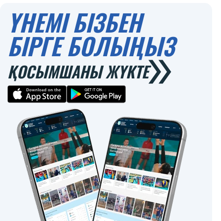
ҮНЕМІ БІЗБЕН
БІРГЕ БОЛЫҢЫЗ
ҚОСЫМШАНЫ ЖҮКТЕ