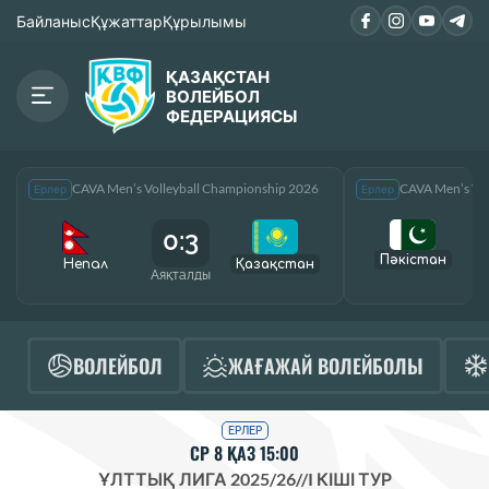
Байланыс
Құжаттар
Құрылымы
ҚАЗАҚСТАН
ВОЛЕЙБОЛ
ФЕДЕРАЦИЯСЫ
CAVA Men’s Volleyball Championship 2026
CAVA Men’s Vol
Ерлер
Ерлер
0:3
Пәкістан
Непал
Қазақcтан
Аяқталды
А
ВОЛЕЙБОЛ
ЖАҒАЖАЙ ВОЛЕЙБОЛЫ
ЕРЛЕР
СР 8 ҚАЗ 15:00
ҰЛТТЫҚ ЛИГА 2025/26
//
I КІШІ ТУР