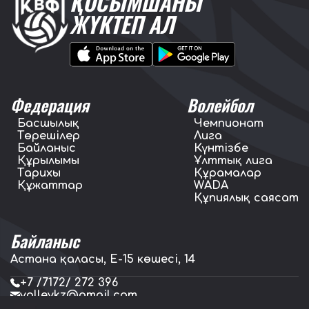
ҚОСЫМШАНЫ
ЖҮКТЕП АЛ
Федерация
Волейбол
Басшылық
Чемпионат
Төрешілер
Лига
Байланыс
Күнтізбе
Құрылымы
Ұлттық лига
Тарихы
Құрамалар
Құжаттар
WADA
Құпиялық саясат
Байланыс
Астана қаласы, E-15 көшесі, 14
+7 /7172/ 272 396
volleykz@gmail.com
press.volleykz@gmail.com