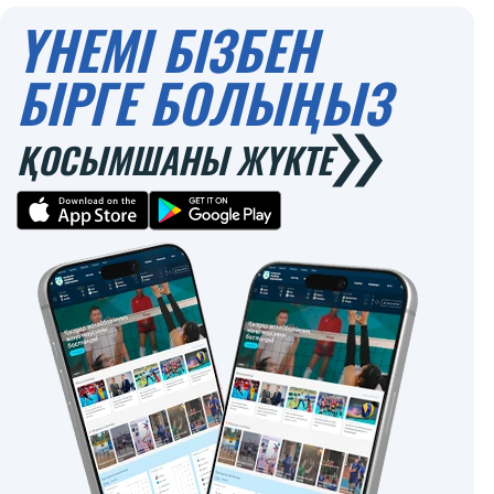
ҮНЕМІ БІЗБЕН
БІРГЕ БОЛЫҢЫЗ
ҚОСЫМШАНЫ ЖҮКТЕ