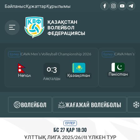
Байланыс
Құжаттар
Құрылымы
ҚАЗАҚСТАН
ВОЛЕЙБОЛ
ФЕДЕРАЦИЯСЫ
CAVA Men’s Volleyball Championship 2026
CAVA Men’s Vol
Ерлер
Ерлер
0:3
Пәкістан
Непал
Қазақcтан
Аяқталды
А
ВОЛЕЙБОЛ
ЖАҒАЖАЙ ВОЛЕЙБОЛЫ
ЕРЛЕР
БС 27 ҚАР 18:30
ҰЛТТЫҚ ЛИГА 2025/26
//
II ҮЛКЕН ТУР