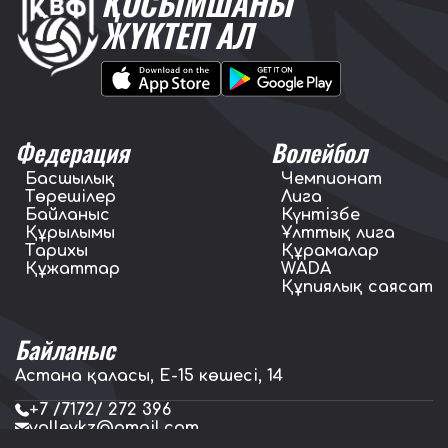
ҚОСЫМШАНЫ
ЖҮКТЕП АЛ
Федерация
Волейбол
Басшылық
Чемпионат
Төрешілер
Лига
Байланыс
Күнтізбе
Құрылымы
Ұлттық лига
Тарихы
Құрамалар
Құжаттар
WADA
Құпиялық саясат
Байланыс
Астана қаласы, E-15 көшесі, 14
+7 /7172/ 272 396
volleykz@gmail.com
press.volleykz@gmail.com