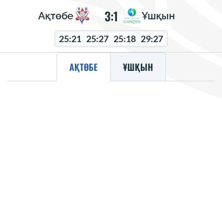
3:1
Ақтөбе
Ұшқын
25:21
25:27
25:18
29:27
АҚТӨБЕ
ҰШҚЫН