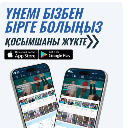
ҮНЕМІ БІЗБЕН
БІРГЕ БОЛЫҢЫЗ
ҚОСЫМШАНЫ ЖҮКТЕ