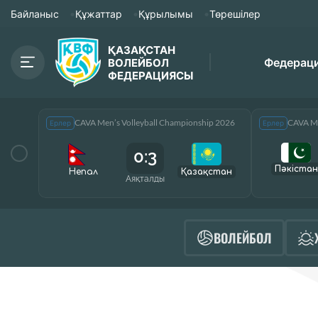
Байланыс
Құжаттар
Құрылымы
Төрешілер
ҚАЗАҚСТАН
Федерац
ВОЛЕЙБОЛ
ФЕДЕРАЦИЯСЫ
CAVA Men’s Volleyball Championship 2026
CAVA Me
Ерлер
Ерлер
0:3
Пәкістан
Непал
Қазақcтан
Аяқталды
ВОЛЕЙБОЛ