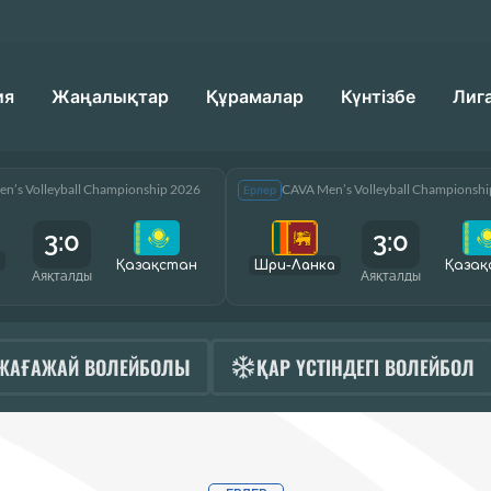
ия
Жаңалықтар
Құрамалар
Күнтізбе
Лиг
n’s Volleyball Championship 2026
CAVA Men’s Volleyball Championsh
Ерлер
3:0
3:0
Қазақcтан
Шри-Ланка
Қазақ
Аяқталды
Аяқталды
ЖАҒАЖАЙ ВОЛЕЙБОЛЫ
ҚАР ҮСТІНДЕГІ ВОЛЕЙБОЛ