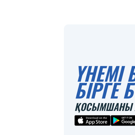
ҮНЕМІ 
БІРГЕ
ҚОСЫМШАНЫ 