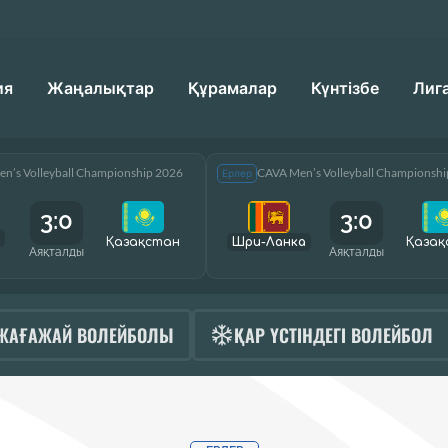
ия
Жаңалықтар
Құрамалар
Күнтізбе
Лиг
n’s Volleyball Championship 2026
CAVA Men’s Volleyball Championsh
Ерлер
3:0
3:0
Қазақcтан
Шри-Ланка
Қазақ
Аяқталды
Аяқталды
ЖАҒАЖАЙ ВОЛЕЙБОЛЫ
ҚАР ҮСТІНДЕГІ ВОЛЕЙБОЛ