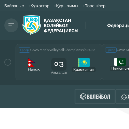
Байланыс
Құжаттар
Құрылымы
Төрешілер
ҚАЗАҚСТАН
Федерац
ВОЛЕЙБОЛ
ФЕДЕРАЦИЯСЫ
CAVA Men’s Volleyball Championship 2026
CAVA Me
Ерлер
Ерлер
0:3
Пәкістан
Непал
Қазақcтан
Аяқталды
ВОЛЕЙБОЛ