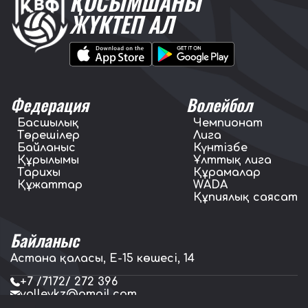
ҚОСЫМШАНЫ
ЖҮКТЕП АЛ
Федерация
Волейбол
Басшылық
Чемпионат
Төрешілер
Лига
Байланыс
Күнтізбе
Құрылымы
Ұлттық лига
Тарихы
Құрамалар
Құжаттар
WADA
Құпиялық саясат
Байланыс
Астана қаласы, E-15 көшесі, 14
+7 /7172/ 272 396
volleykz@gmail.com
press.volleykz@gmail.com