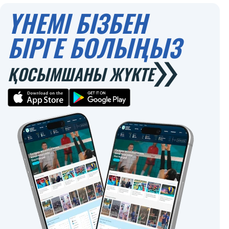
ҮНЕМІ БІЗБЕН
БІРГЕ БОЛЫҢЫЗ
ҚОСЫМШАНЫ ЖҮКТЕ