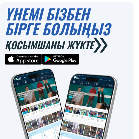
ҮНЕМІ БІЗБЕН
БІРГЕ БОЛЫҢЫЗ
ҚОСЫМШАНЫ ЖҮКТЕ