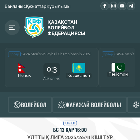
Байланыс
Құжаттар
Құрылымы
ҚАЗАҚСТАН
ВОЛЕЙБОЛ
ФЕДЕРАЦИЯСЫ
CAVA Men’s Volleyball Championship 2026
CAVA Men’s Vol
Ерлер
Ерлер
0:3
Пәкістан
Непал
Қазақcтан
Аяқталды
А
ВОЛЕЙБОЛ
ЖАҒАЖАЙ ВОЛЕЙБОЛЫ
ЕРЛЕР
БС 13 ҚАР 16:00
ҰЛТТЫҚ ЛИГА 2025/26
//
II КІШІ ТУР