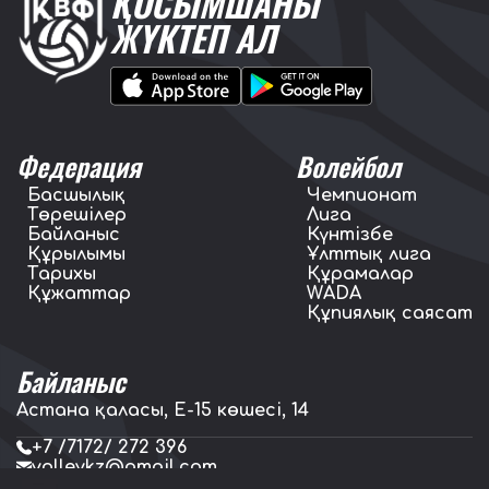
ҚОСЫМШАНЫ
ЖҮКТЕП АЛ
Федерация
Волейбол
Басшылық
Чемпионат
Төрешілер
Лига
Байланыс
Күнтізбе
Құрылымы
Ұлттық лига
Тарихы
Құрамалар
Құжаттар
WADA
Құпиялық саясат
Байланыс
Астана қаласы, E-15 көшесі, 14
+7 /7172/ 272 396
volleykz@gmail.com
press.volleykz@gmail.com