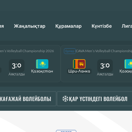
ия
Жаңалықтар
Құрамалар
Күнтізбе
Лиг
n’s Volleyball Championship 2026
CAVA Men’s Volleyball Championsh
Ерлер
3:0
3:0
Қазақcтан
Шри-Ланка
Қазақ
Аяқталды
Аяқталды
ЖАҒАЖАЙ ВОЛЕЙБОЛЫ
ҚАР ҮСТІНДЕГІ ВОЛЕЙБОЛ