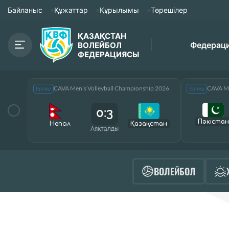
Байланыс
Құжаттар
Құрылымы
Төрешілер
ҚАЗАҚСТАН
Федерац
ВОЛЕЙБОЛ
ФЕДЕРАЦИЯСЫ
CAVA Men’s Volleyball Championship 2026
CAVA Me
Ерлер
Ерлер
0:3
Пәкістан
Непал
Қазақcтан
Аяқталды
ВОЛЕЙБОЛ