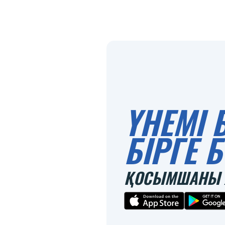
ҮНЕМІ 
БІРГЕ
ҚОСЫМШАНЫ 