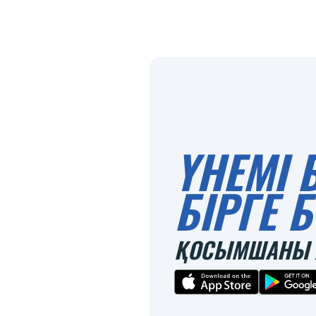
ҮНЕМІ 
БІРГЕ
ҚОСЫМШАНЫ 