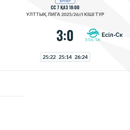
ЕРЛЕР
СС 7 ҚАЗ 18:00
ҰЛТТЫҚ ЛИГА 2025/26
//
I КІШІ ТУР
3:0
Есіл-Ск
25:22
25:14
26:24