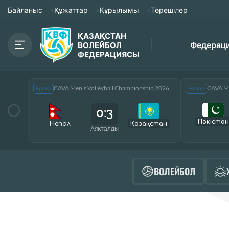
Байланыс
Құжаттар
Құрылымы
Төрешілер
ҚАЗАҚСТАН
Федерац
ВОЛЕЙБОЛ
ФЕДЕРАЦИЯСЫ
CAVA Men’s Volleyball Championship 2026
CAVA Me
Ерлер
Ерлер
0:3
Пәкістан
Непал
Қазақcтан
Аяқталды
ВОЛЕЙБОЛ