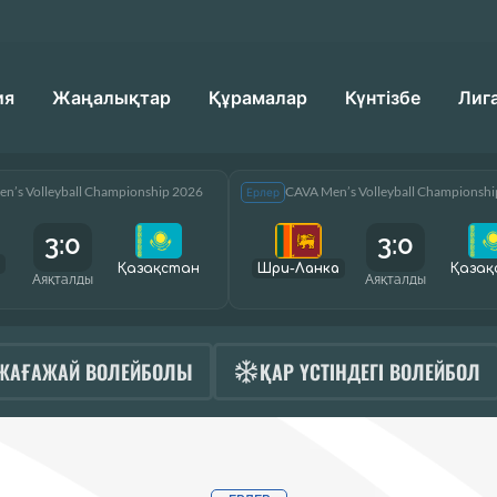
ия
Жаңалықтар
Құрамалар
Күнтізбе
Лиг
n’s Volleyball Championship 2026
CAVA Men’s Volleyball Championsh
Ерлер
3:0
3:0
Қазақcтан
Шри-Ланка
Қазақ
Аяқталды
Аяқталды
ЖАҒАЖАЙ ВОЛЕЙБОЛЫ
ҚАР ҮСТІНДЕГІ ВОЛЕЙБОЛ