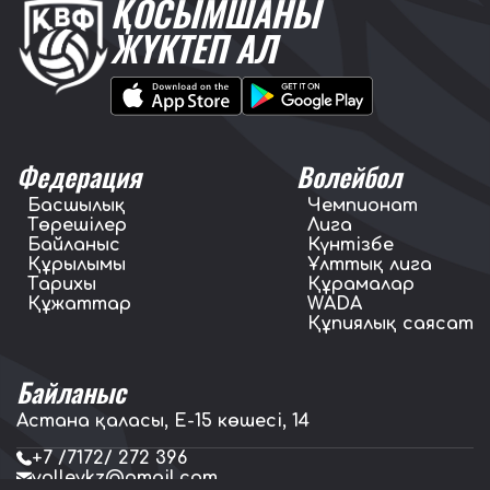
ҚОСЫМШАНЫ
ЖҮКТЕП АЛ
Федерация
Волейбол
Басшылық
Чемпионат
Төрешілер
Лига
Байланыс
Күнтізбе
Құрылымы
Ұлттық лига
Тарихы
Құрамалар
Құжаттар
WADA
Құпиялық саясат
Байланыс
Астана қаласы, E-15 көшесі, 14
+7 /7172/ 272 396
volleykz@gmail.com