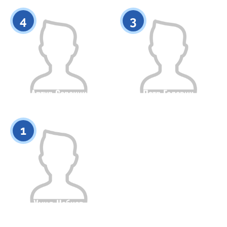
0
0
4
3
Артур Сорокин
Петр Головин
Азаматтығы
Бойы
Азаматтығы
Бойы
0
0
1
Умид Набиев
Азаматтығы
Бойы