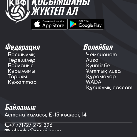
ҚОСЫМШАНЫ
ЖҮКТЕП АЛ
Федерация
Волейбол
Басшылық
Чемпионат
Төрешілер
Лига
Байланыс
Күнтізбе
Құрылымы
Ұлттық лига
Тарихы
Құрамалар
Құжаттар
WADA
Құпиялық саясат
Байланыс
Астана қаласы, E-15 көшесі, 14
+7 /7172/ 272 396
volleykz@gmail.com
press.volleykz@gmail.com