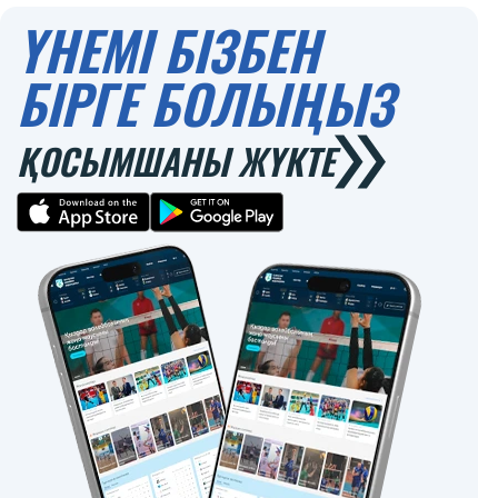
ҮНЕМІ БІЗБЕН
БІРГЕ БОЛЫҢЫЗ
ҚОСЫМШАНЫ ЖҮКТЕ