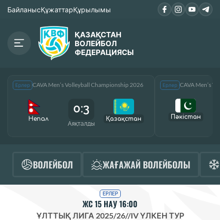
Байланыс
Құжаттар
Құрылымы
ҚАЗАҚСТАН
ВОЛЕЙБОЛ
ФЕДЕРАЦИЯСЫ
CAVA Men’s Volleyball Championship 2026
CAVA Men’s Vol
Ерлер
Ерлер
0:3
Пәкістан
Непал
Қазақcтан
Аяқталды
А
ВОЛЕЙБОЛ
ЖАҒАЖАЙ ВОЛЕЙБОЛЫ
ЕРЛЕР
ЖС 15 НАУ 16:00
ҰЛТТЫҚ ЛИГА 2025/26
//
IV ҮЛКЕН ТУР