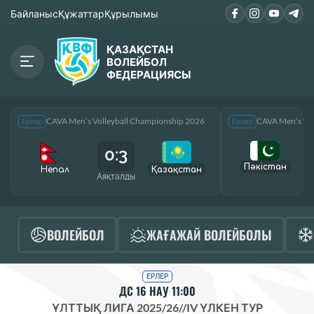
Байланыс
Құжаттар
Құрылымы
ҚАЗАҚСТАН
ВОЛЕЙБОЛ
ФЕДЕРАЦИЯСЫ
CAVA Men’s Volleyball Championship 2026
CAVA Men’s Vol
Ерлер
Ерлер
0:3
Пәкістан
Непал
Қазақcтан
Аяқталды
А
ВОЛЕЙБОЛ
ЖАҒАЖАЙ ВОЛЕЙБОЛЫ
ЕРЛЕР
ДС 16 НАУ 11:00
ҰЛТТЫҚ ЛИГА 2025/26
//
IV ҮЛКЕН ТУР