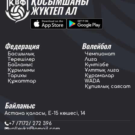
ҚОСЫМШАНЫ
ЖҮКТЕП АЛ
Федерация
Волейбол
Басшылық
Чемпионат
Төрешілер
Лига
Байланыс
Күнтізбе
Құрылымы
Ұлттық лига
Тарихы
Құрамалар
Құжаттар
WADA
Құпиялық саясат
Байланыс
Астана қаласы, E-15 көшесі, 14
+7 /7172/ 272 396
volleykz@gmail.com
press.volleykz@gmail.com