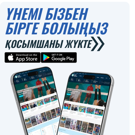
ҮНЕМІ БІЗБЕН
БІРГЕ БОЛЫҢЫЗ
ҚОСЫМШАНЫ ЖҮКТЕ