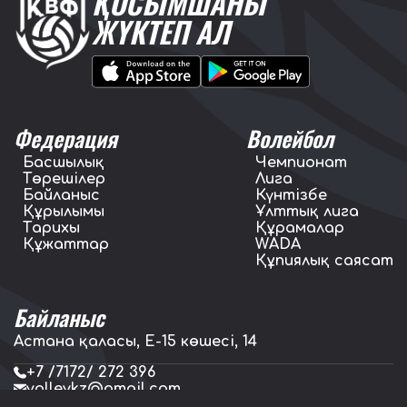
ҚОСЫМШАНЫ
ЖҮКТЕП АЛ
Федерация
Волейбол
Басшылық
Чемпионат
Төрешілер
Лига
Байланыс
Күнтізбе
Құрылымы
Ұлттық лига
Тарихы
Құрамалар
Құжаттар
WADA
Құпиялық саясат
Байланыс
Астана қаласы, E-15 көшесі, 14
+7 /7172/ 272 396
volleykz@gmail.com
press.volleykz@gmail.com