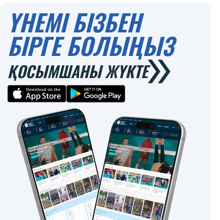
ҮНЕМІ БІЗБЕН
БІРГЕ БОЛЫҢЫЗ
ҚОСЫМШАНЫ ЖҮКТЕ