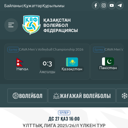
Байланыс
Құжаттар
Құрылымы
ҚАЗАҚСТАН
ВОЛЕЙБОЛ
ФЕДЕРАЦИЯСЫ
CAVA Men’s Volleyball Championship 2026
CAVA Men’s Vol
Ерлер
Ерлер
0:3
Пәкістан
Непал
Қазақcтан
Аяқталды
А
ВОЛЕЙБОЛ
ЖАҒАЖАЙ ВОЛЕЙБОЛЫ
ЕРЛЕР
ДС 27 ҚАЗ 16:00
ҰЛТТЫҚ ЛИГА 2025/26
//
I ҮЛКЕН ТУР