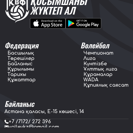
ҚОСЫМШАНЫ
ЖҮКТЕП АЛ
Федерация
Волейбол
Басшылық
Чемпионат
Төрешілер
Лига
Байланыс
Күнтізбе
Құрылымы
Ұлттық лига
Тарихы
Құрамалар
Құжаттар
WADA
Құпиялық саясат
Байланыс
Астана қаласы, E-15 көшесі, 14
+7 /7172/ 272 396
volleykz@gmail.com
press.volleykz@gmail.com