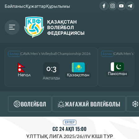
Байланыс
Құжаттар
Құрылымы
ҚАЗАҚСТАН
ВОЛЕЙБОЛ
ФЕДЕРАЦИЯСЫ
CAVA Men’s Volleyball Championship 2026
CAVA Men’s Vol
Ерлер
Ерлер
0:3
Пәкістан
Непал
Қазақcтан
Аяқталды
А
ВОЛЕЙБОЛ
ЖАҒАЖАЙ ВОЛЕЙБОЛЫ
ЕРЛЕР
СС 24 АҚП 15:00
ҰЛТТЫҚ ЛИГА 2025/26
//
IV КІШІ ТУР