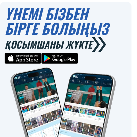
ҮНЕМІ БІЗБЕН
БІРГЕ БОЛЫҢЫЗ
ҚОСЫМШАНЫ ЖҮКТЕ