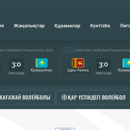
ия
Жаңалықтар
Құрамалар
Күнтізбе
Лиг
n’s Volleyball Championship 2026
CAVA Men’s Volleyball Championsh
Ерлер
3:0
3:0
Қазақcтан
Шри-Ланка
Қазақ
Аяқталды
Аяқталды
ЖАҒАЖАЙ ВОЛЕЙБОЛЫ
ҚАР ҮСТІНДЕГІ ВОЛЕЙБОЛ