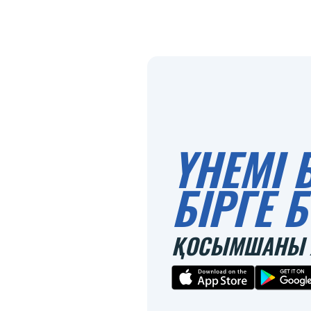
ҮНЕМІ 
БІРГЕ
ҚОСЫМШАНЫ 