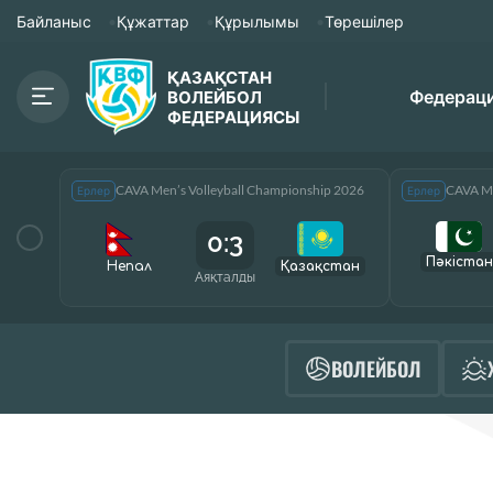
Байланыс
Құжаттар
Құрылымы
Төрешілер
ҚАЗАҚСТАН
Федерац
ВОЛЕЙБОЛ
ФЕДЕРАЦИЯСЫ
CAVA Men’s Volleyball Championship 2026
CAVA Me
Ерлер
Ерлер
0:3
Пәкістан
Непал
Қазақcтан
Аяқталды
ВОЛЕЙБОЛ